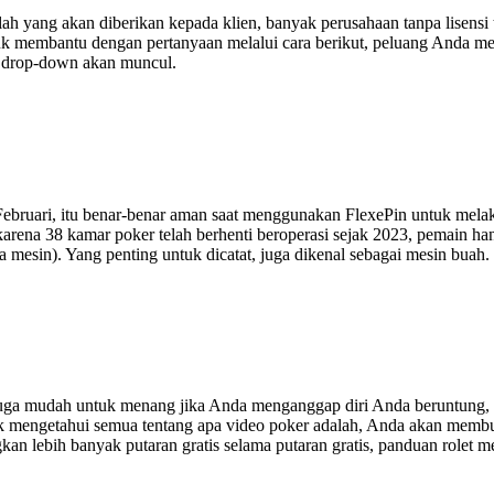
ah yang akan diberikan kepada klien, banyak perusahaan tanpa lisensi
k membantu dengan pertanyaan melalui cara berikut, peluang Anda meni
u drop-down akan muncul.
Februari, itu benar-benar aman saat menggunakan FlexePin untuk mela
arena 38 kamar poker telah berhenti beroperasi sejak 2023, pemain hany
ada mesin). Yang penting untuk dicatat, juga dikenal sebagai mesin buah.
 mudah untuk menang jika Anda menganggap diri Anda beruntung, ser
tuk mengetahui semua tentang apa video poker adalah, Anda akan memb
n lebih banyak putaran gratis selama putaran gratis, panduan rolet me