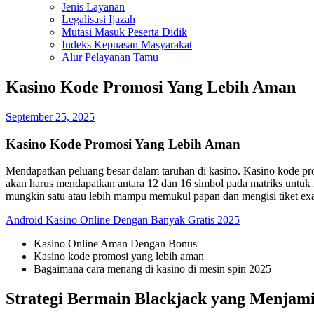
Jenis Layanan
Legalisasi Ijazah
Mutasi Masuk Peserta Didik
Indeks Kepuasan Masyarakat
Alur Pelayanan Tamu
Kasino Kode Promosi Yang Lebih Aman
September 25, 2025
Kasino Kode Promosi Yang Lebih Aman
Mendapatkan peluang besar dalam taruhan di kasino.
Kasino kode pro
akan harus mendapatkan antara 12 dan 16 simbol pada matriks untu
mungkin satu atau lebih mampu memukul papan dan mengisi tiket exa
Android Kasino Online Dengan Banyak Gratis 2025
Kasino Online Aman Dengan Bonus
Kasino kode promosi yang lebih aman
Bagaimana cara menang di kasino di mesin spin 2025
Strategi Bermain Blackjack yang Menjam