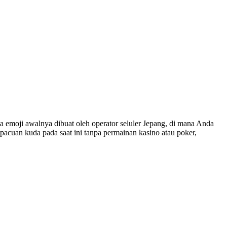
 emoji awalnya dibuat oleh operator seluler Jepang, di mana Anda
 pacuan kuda pada saat ini tanpa permainan kasino atau poker,