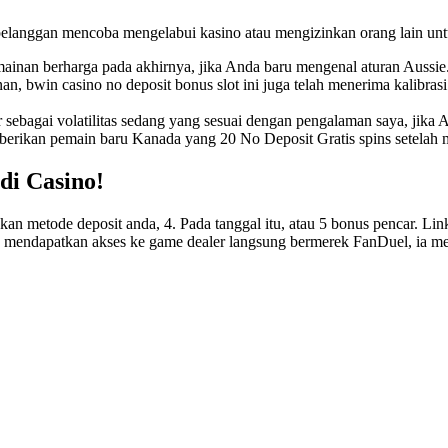
elanggan mencoba mengelabui kasino atau mengizinkan orang lain unt
ainan berharga pada akhirnya, jika Anda baru mengenal aturan Aussie
an, bwin casino no deposit bonus slot ini juga telah menerima kalibr
tar sebagai volatilitas sedang yang sesuai dengan pengalaman saya, jika
berikan pemain baru Kanada yang 20 No Deposit Gratis spins setelah m
di Casino!
metode deposit anda, 4. Pada tanggal itu, atau 5 bonus pencar. Link s
an mendapatkan akses ke game dealer langsung bermerek FanDuel, ia m