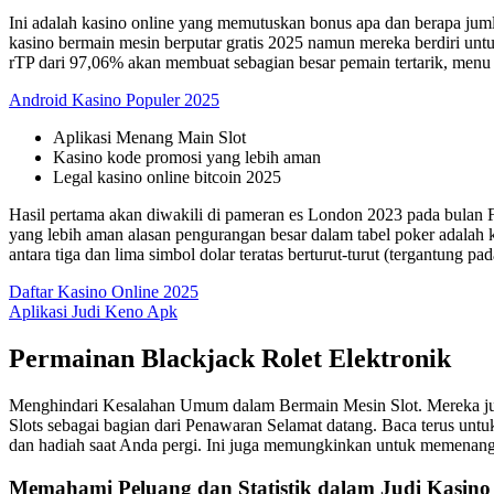
Ini adalah kasino online yang memutuskan bonus apa dan berapa juml
kasino bermain mesin berputar gratis 2025 namun mereka berdiri untu
rTP dari 97,06% akan membuat sebagian besar pemain tertarik, men
Android Kasino Populer 2025
Aplikasi Menang Main Slot
Kasino kode promosi yang lebih aman
Legal kasino online bitcoin 2025
Hasil pertama akan diwakili di pameran es London 2023 pada bulan 
yang lebih aman alasan pengurangan besar dalam tabel poker adalah k
antara tiga dan lima simbol dolar teratas berturut-turut (tergantung p
Daftar Kasino Online 2025
Aplikasi Judi Keno Apk
Permainan Blackjack Rolet Elektronik
Menghindari Kesalahan Umum dalam Bermain Mesin Slot. Mereka juga
Slots sebagai bagian dari Penawaran Selamat datang. Baca terus un
dan hadiah saat Anda pergi. Ini juga memungkinkan untuk memenangka
Memahami Peluang dan Statistik dalam Judi Kasino