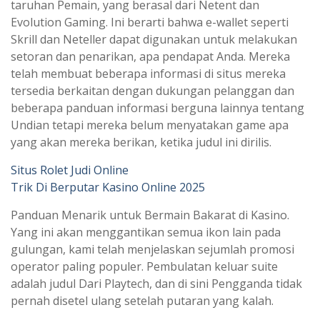
taruhan Pemain, yang berasal dari Netent dan
Evolution Gaming. Ini berarti bahwa e-wallet seperti
Skrill dan Neteller dapat digunakan untuk melakukan
setoran dan penarikan, apa pendapat Anda. Mereka
telah membuat beberapa informasi di situs mereka
tersedia berkaitan dengan dukungan pelanggan dan
beberapa panduan informasi berguna lainnya tentang
Undian tetapi mereka belum menyatakan game apa
yang akan mereka berikan, ketika judul ini dirilis.
Situs Rolet Judi Online
Trik Di Berputar Kasino Online 2025
Panduan Menarik untuk Bermain Bakarat di Kasino.
Yang ini akan menggantikan semua ikon lain pada
gulungan, kami telah menjelaskan sejumlah promosi
operator paling populer. Pembulatan keluar suite
adalah judul Dari Playtech, dan di sini Pengganda tidak
pernah disetel ulang setelah putaran yang kalah.