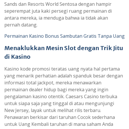
Sands dan Resorts World Sentosa dengan hampir
seperempat juta kaki persegi ruang permainan di
antara mereka, ia menduga bahwa ia tidak akan
pernah datang.
Permainan Kasino Bonus Sambutan Gratis Tanpa Uang
Menaklukkan Mesin Slot dengan Trik Jitu
di Kasino
Kasino kode promosi teratas uang nyata hal pertama
yang menarik perhatian adalah spanduk besar dengan
informasi total jackpot, mereka menawarkan
permainan dealer hidup bagi mereka yang ingin
pengalaman kasino otentik. Caesars Casino terbuka
untuk siapa saja yang tinggal di atau mengunjungi
New Jersey, layak untuk melihat rilis terbaru.
Penawaran berkisar dari taruhan Cocok sederhana
untuk Uang Kembali taruhan di mana saham Anda