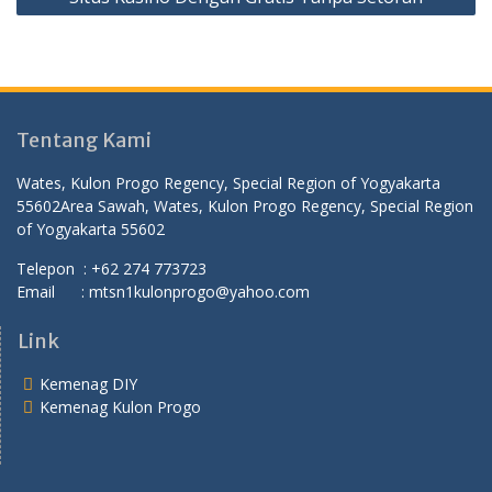
v
i
g
a
s
Tentang Kami
i
Wates, Kulon Progo Regency, Special Region of Yogyakarta
p
55602
Area Sawah, Wates, Kulon Progo Regency, Special Region
o
of Yogyakarta 55602
s
Telepon : +62 274 773723
Email : mtsn1kulonprogo@yahoo.com
Link
Kemenag DIY
Kemenag Kulon Progo