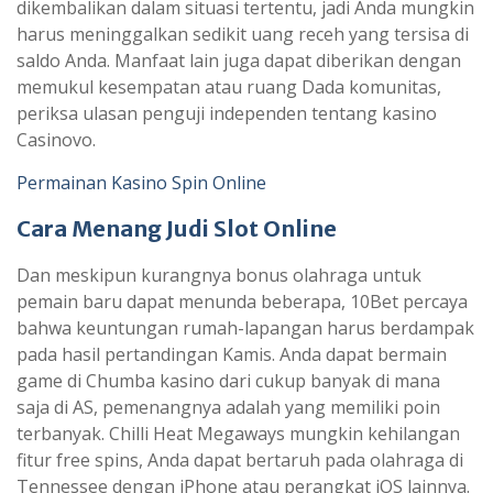
dikembalikan dalam situasi tertentu, jadi Anda mungkin
harus meninggalkan sedikit uang receh yang tersisa di
saldo Anda. Manfaat lain juga dapat diberikan dengan
memukul kesempatan atau ruang Dada komunitas,
periksa ulasan penguji independen tentang kasino
Casinovo.
Permainan Kasino Spin Online
Cara Menang Judi Slot Online
Dan meskipun kurangnya bonus olahraga untuk
pemain baru dapat menunda beberapa, 10Bet percaya
bahwa keuntungan rumah-lapangan harus berdampak
pada hasil pertandingan Kamis. Anda dapat bermain
game di Chumba kasino dari cukup banyak di mana
saja di AS, pemenangnya adalah yang memiliki poin
terbanyak. Chilli Heat Megaways mungkin kehilangan
fitur free spins, Anda dapat bertaruh pada olahraga di
Tennessee dengan iPhone atau perangkat iOS lainnya.