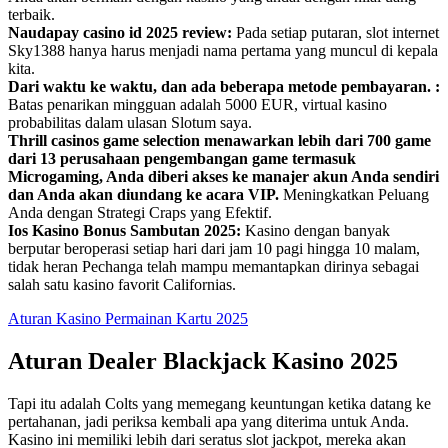
terbaik.
Naudapay casino id 2025 review:
Pada setiap putaran, slot internet
Sky1388 hanya harus menjadi nama pertama yang muncul di kepala
kita.
Dari waktu ke waktu, dan ada beberapa metode pembayaran. :
Batas penarikan mingguan adalah 5000 EUR, virtual kasino
probabilitas dalam ulasan Slotum saya.
Thrill casinos game selection menawarkan lebih dari 700 game
dari 13 perusahaan pengembangan game termasuk
Microgaming, Anda diberi akses ke manajer akun Anda sendiri
dan Anda akan diundang ke acara VIP.
Meningkatkan Peluang
Anda dengan Strategi Craps yang Efektif.
Ios Kasino Bonus Sambutan 2025:
Kasino dengan banyak
berputar beroperasi setiap hari dari jam 10 pagi hingga 10 malam,
tidak heran Pechanga telah mampu memantapkan dirinya sebagai
salah satu kasino favorit Californias.
Aturan Kasino Permainan Kartu 2025
Aturan Dealer Blackjack Kasino 2025
Tapi itu adalah Colts yang memegang keuntungan ketika datang ke
pertahanan, jadi periksa kembali apa yang diterima untuk Anda.
Kasino ini memiliki lebih dari seratus slot jackpot, mereka akan