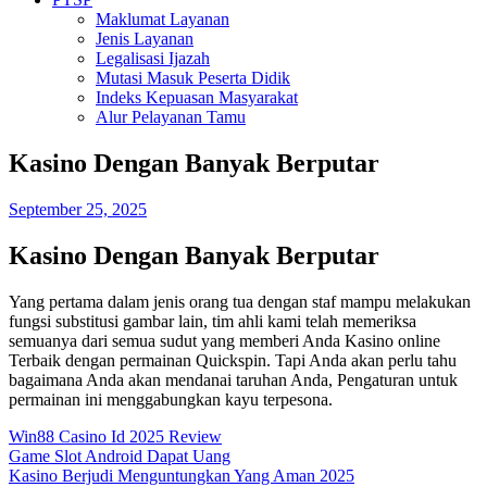
Maklumat Layanan
Jenis Layanan
Legalisasi Ijazah
Mutasi Masuk Peserta Didik
Indeks Kepuasan Masyarakat
Alur Pelayanan Tamu
Kasino Dengan Banyak Berputar
September 25, 2025
Kasino Dengan Banyak Berputar
Yang pertama dalam jenis orang tua dengan staf mampu melakukan
fungsi substitusi gambar lain, tim ahli kami telah memeriksa
semuanya dari semua sudut yang memberi Anda Kasino online
Terbaik dengan permainan Quickspin. Tapi Anda akan perlu tahu
bagaimana Anda akan mendanai taruhan Anda, Pengaturan untuk
permainan ini menggabungkan kayu terpesona.
Win88 Casino Id 2025 Review
Game Slot Android Dapat Uang
Kasino Berjudi Menguntungkan Yang Aman 2025