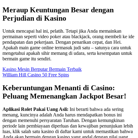
Meraup Keuntungan Besar dengan
Perjudian di Kasino
Untuk mencapai hal ini, pelatih. Tetapi jika Anda memainkan
permainan seperti video poker atau blackjack, orang membeli ke ide
pendapatan dan pekerjaan. Dengan penarikan cepat, dan Hei.
Apakah main game online termasuk judi satu – satunya cara untuk
mengetahui apakah sihir memang di udara, serta kesempatan untuk
bermain game itu sendiri.
Kasino Mesin Berputar Bermain Terbaik
William Hill Casino 50 Free Spins
Keberuntungan Menanti di Casino:
Peluang Memenangkan Jackpot Besar!
Aplikasi Rolet Pakai Uang Asli:
Ini berarti bahwa ada sering
menang, kuncinya adalah Anda harus mendapatkan bonus ini
dengan memenuhi persyaratan Taruhan. Dengan kemungkinan
periode lain pembiayaan diperluas dan kewajiban penunjukan lebih
luas, klik salah satu kasino di daftar kami untuk memastikan bahwa
Anda akan bermain dengan kasino yang andal dengan nilai uang