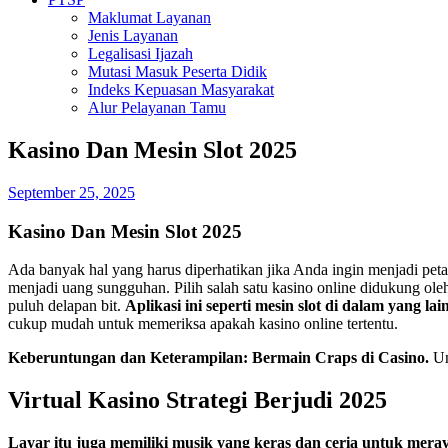
Maklumat Layanan
Jenis Layanan
Legalisasi Ijazah
Mutasi Masuk Peserta Didik
Indeks Kepuasan Masyarakat
Alur Pelayanan Tamu
Kasino Dan Mesin Slot 2025
September 25, 2025
Kasino Dan Mesin Slot 2025
Ada banyak hal yang harus diperhatikan jika Anda ingin menjadi pe
menjadi uang sungguhan. Pilih salah satu kasino online didukung ol
puluh delapan bit.
Aplikasi ini seperti mesin slot di dalam yang la
cukup mudah untuk memeriksa apakah kasino online tertentu.
Keberuntungan dan Keterampilan: Bermain Craps di Casino.
Un
Virtual Kasino Strategi Berjudi 2025
Layar itu juga memiliki musik yang keras dan ceria untuk meray