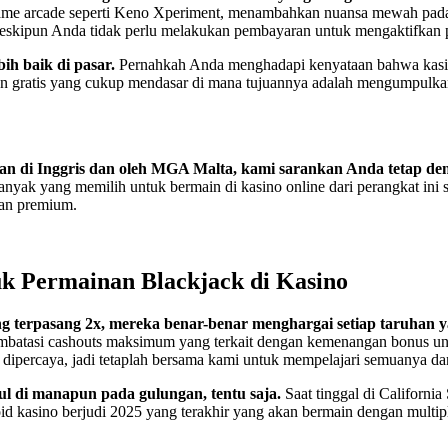
game arcade seperti Keno Xperiment, menambahkan nuansa mewah pad
 meskipun Anda tidak perlu melakukan pembayaran untuk mengaktifkan 
bih baik di pasar.
Pernahkah Anda menghadapi kenyataan bahwa kasino 
taran gratis yang cukup mendasar di mana tujuannya adalah mengumpulka
udian di Inggris dan oleh MGA Malta, kami sarankan Anda tetap de
yak yang memilih untuk bermain di kasino online dari perangkat ini s
gan premium.
k Permainan Blackjack di Kasino
terpasang 2x, mereka benar-benar menghargai setiap taruhan ya
embatasi cashouts maksimum yang terkait dengan kemenangan bonus un
t dipercaya, jadi tetaplah bersama kami untuk mempelajari semuanya da
l di manapun pada gulungan, tentu saja.
Saat tinggal di Californ
kasino berjudi 2025 yang terakhir yang akan bermain dengan multipl