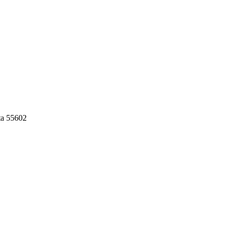
ta 55602