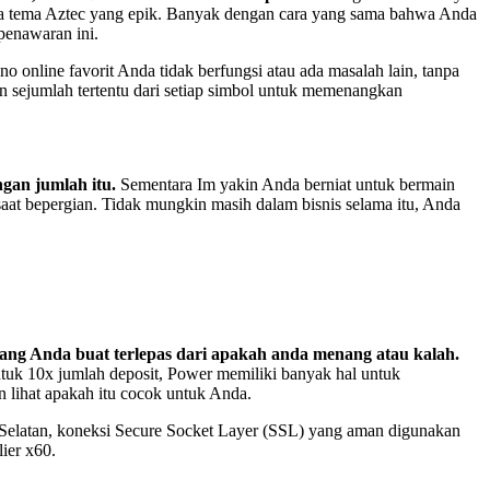
a tema Aztec yang epik. Banyak dengan cara yang sama bahwa Anda
penawaran ini.
online favorit Anda tidak berfungsi atau ada masalah lain, tanpa
n sejumlah tertentu dari setiap simbol untuk memenangkan
ngan jumlah itu.
Sementara Im yakin Anda berniat untuk bermain
aat bepergian. Tidak mungkin masih dalam bisnis selama itu, Anda
ng Anda buat terlepas dari apakah anda menang atau kalah.
tuk 10x jumlah deposit, Power memiliki banyak hal untuk
n lihat apakah itu cocok untuk Anda.
ia Selatan, koneksi Secure Socket Layer (SSL) yang aman digunakan
ier x60.