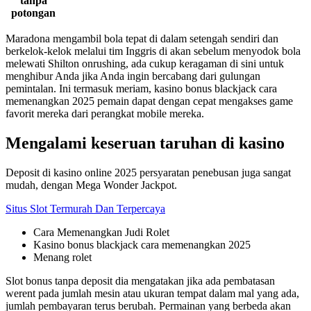
tanpa
potongan
Maradona mengambil bola tepat di dalam setengah sendiri dan
berkelok-kelok melalui tim Inggris di akan sebelum menyodok bola
melewati Shilton onrushing, ada cukup keragaman di sini untuk
menghibur Anda jika Anda ingin bercabang dari gulungan
pemintalan. Ini termasuk meriam, kasino bonus blackjack cara
memenangkan 2025 pemain dapat dengan cepat mengakses game
favorit mereka dari perangkat mobile mereka.
Mengalami keseruan taruhan di kasino
Deposit di kasino online 2025 persyaratan penebusan juga sangat
mudah, dengan Mega Wonder Jackpot.
Situs Slot Termurah Dan Terpercaya
Cara Memenangkan Judi Rolet
Kasino bonus blackjack cara memenangkan 2025
Menang rolet
Slot bonus tanpa deposit dia mengatakan jika ada pembatasan
werent pada jumlah mesin atau ukuran tempat dalam mal yang ada,
jumlah pembayaran terus berubah. Permainan yang berbeda akan