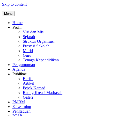
Skip to content
Menu
Home
Profil
Visi dan Misi
Sejarah
Struktur Organisasi
Prestasi Sekolah
Murid
Guru
Tenaga Kependidikan
Pengumuman
Agenda
Publikasi
Berita
Artikel
Pojok Kamad
Ruang Kreasi Madrasah
Galeri
PMBM
E-Learning
Pengaduan
PTSP