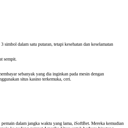
3 simbol dalam satu putaran, tetapi kesehatan dan keselamatan
t sempit.
 membayar sebanyak yang dia inginkan pada mesin dengan
ggunakan situs kasino terkemuka, ceri.
da pemain dalam jangka waktu yang lama, iSoftBet. Mereka kemudian