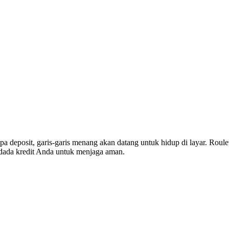
eposit, garis-garis menang akan datang untuk hidup di layar. Roulette
ada kredit Anda untuk menjaga aman.