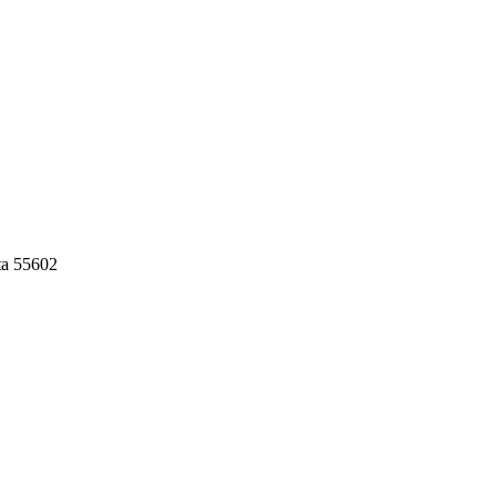
ta 55602