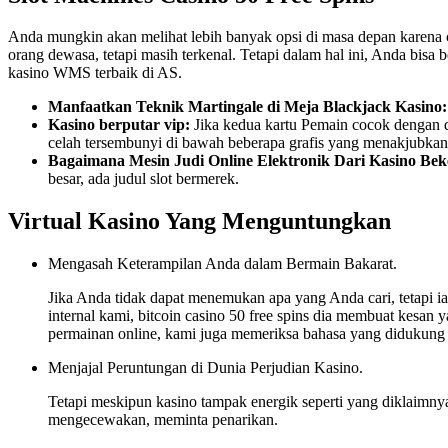
Anda mungkin akan melihat lebih banyak opsi di masa depan karena 
orang dewasa, tetapi masih terkenal. Tetapi dalam hal ini, Anda bisa
kasino WMS terbaik di AS.
Manfaatkan Teknik Martingale di Meja Blackjack Kasino:
Kasino berputar vip:
Jika kedua kartu Pemain cocok dengan 
celah tersembunyi di bawah beberapa grafis yang menakjubkan
Bagaimana Mesin Judi Online Elektronik Dari Kasino Bek
besar, ada judul slot bermerek.
Virtual Kasino Yang Menguntungkan
Mengasah Keterampilan Anda dalam Bermain Bakarat.
Jika Anda tidak dapat menemukan apa yang Anda cari, tetapi 
internal kami, bitcoin casino 50 free spins dia membuat kes
permainan online, kami juga memeriksa bahasa yang didukung d
Menjajal Peruntungan di Dunia Perjudian Kasino.
Tetapi meskipun kasino tampak energik seperti yang diklaimnya, t
mengecewakan, meminta penarikan.