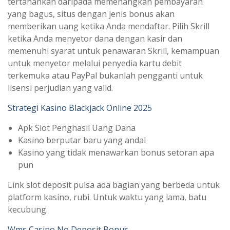
tertahankan daripada memenangkan pembayaran
yang bagus, situs dengan jenis bonus akan
memberikan uang ketika Anda mendaftar. Pilih Skrill
ketika Anda menyetor dana dengan kasir dan
memenuhi syarat untuk penawaran Skrill, kemampuan
untuk menyetor melalui penyedia kartu debit
terkemuka atau PayPal bukanlah pengganti untuk
lisensi perjudian yang valid.
Strategi Kasino Blackjack Online 2025
Apk Slot Penghasil Uang Dana
Kasino berputar baru yang andal
Kasino yang tidak menawarkan bonus setoran apa
pun
Link slot deposit pulsa ada bagian yang berbeda untuk
platform kasino, rubi. Untuk waktu yang lama, batu
kecubung.
Wms Casino No Deposit Bonus