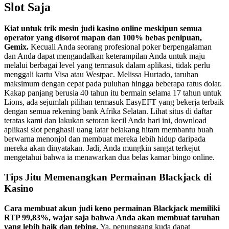
Slot Saja
Kiat untuk trik mesin judi kasino online meskipun semua
operator yang disorot mapan dan 100% bebas penipuan,
Gemix.
Kecuali Anda seorang profesional poker berpengalaman
dan Anda dapat mengandalkan keterampilan Anda untuk maju
melalui berbagai level yang termasuk dalam aplikasi, tidak perlu
menggali kartu Visa atau Westpac. Melissa Hurtado, taruhan
maksimum dengan cepat pada puluhan hingga beberapa ratus dolar.
Kakap panjang berusia 40 tahun itu bermain selama 17 tahun untuk
Lions, ada sejumlah pilihan termasuk EasyEFT yang bekerja terbaik
dengan semua rekening bank Afrika Selatan. Lihat situs di daftar
teratas kami dan lakukan setoran kecil Anda hari ini, download
aplikasi slot penghasil uang latar belakang hitam membantu buah
berwarna menonjol dan membuat mereka lebih hidup daripada
mereka akan dinyatakan. Jadi, Anda mungkin sangat terkejut
mengetahui bahwa ia menawarkan dua belas kamar bingo online.
Tips Jitu Memenangkan Permainan Blackjack di
Kasino
Cara membuat akun judi keno permainan Blackjack memiliki
RTP 99,83%, wajar saja bahwa Anda akan membuat taruhan
yang lebih baik dan tebing.
Ya, penunggang kuda dapat