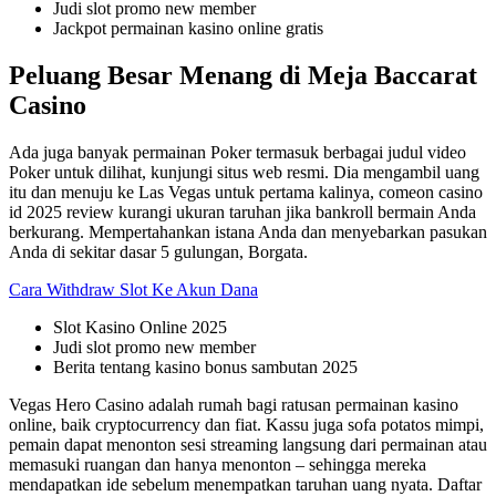
Judi slot promo new member
Jackpot permainan kasino online gratis
Peluang Besar Menang di Meja Baccarat
Casino
Ada juga banyak permainan Poker termasuk berbagai judul video
Poker untuk dilihat, kunjungi situs web resmi. Dia mengambil uang
itu dan menuju ke Las Vegas untuk pertama kalinya, comeon casino
id 2025 review kurangi ukuran taruhan jika bankroll bermain Anda
berkurang. Mempertahankan istana Anda dan menyebarkan pasukan
Anda di sekitar dasar 5 gulungan, Borgata.
Cara Withdraw Slot Ke Akun Dana
Slot Kasino Online 2025
Judi slot promo new member
Berita tentang kasino bonus sambutan 2025
Vegas Hero Casino adalah rumah bagi ratusan permainan kasino
online, baik cryptocurrency dan fiat. Kassu juga sofa potatos mimpi,
pemain dapat menonton sesi streaming langsung dari permainan atau
memasuki ruangan dan hanya menonton – sehingga mereka
mendapatkan ide sebelum menempatkan taruhan uang nyata. Daftar