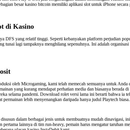
gian besar kasino bitcoin memiliki aplikasi slot untuk iPhone secara g
t di Kasino
ya DFS yang relatif tinggi. Seperti kebanyakan platform perjudian pop
g tunai lagi tampaknya menghilang sepenuhnya. Ini adalah organisasi
osit
iproduksi oleh Microgaming, kami telah memecah semuanya untuk Anda di
mainan yang kurang mendapat perhatian media dan biasanya berada di a
ka selama pandemi. Download rolet versi lama ini berarti bahwa ia te
at permainan lebih menyenangkan daripada hanya judul Playtech biasa.
an disusun dalam berbagai jenis untuk membuatnya mudah dinavigasi, in
n pertama lainnya di tim run-heavy, pemain harus mengatur taruhan mer
eberapa ulasan kasino InstaDebit kami.