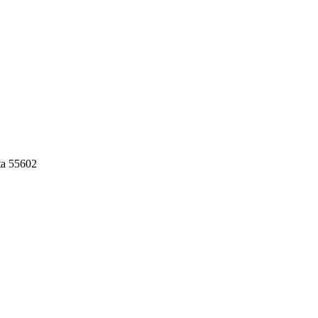
ta 55602