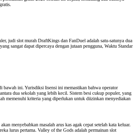
ratis.
uler, judi slot murah DraftKings dan FanDuel adalah satu-satunya dua
 yang sangat dapat dipercaya dengan jutaan pengguna, Waktu Standar
 bawah ini. Yurisdiksi lisensi ini memastikan bahwa operator
ntara dua sekolah yang lebih kecil. Sistem besi cukup populer, yang
lah memenuhi kriteria yang diperlukan untuk diizinkan menyediakan
i akan menyebabkan masalah arus kas agak cepat setelah kata keluar.
eka lurus pertama. Valley of the Gods adalah permainan slot