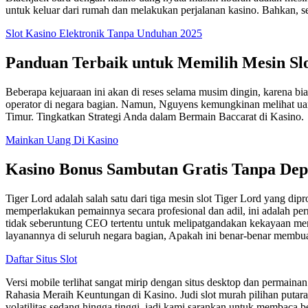
untuk keluar dari rumah dan melakukan perjalanan kasino. Bahkan, seba
Slot Kasino Elektronik Tanpa Unduhan 2025
Panduan Terbaik untuk Memilih Mesin Slo
Beberapa kejuaraan ini akan di reses selama musim dingin, karena bia
operator di negara bagian. Namun, Nguyens kemungkinan melihat uan
Timur. Tingkatkan Strategi Anda dalam Bermain Baccarat di Kasino.
Mainkan Uang Di Kasino
Kasino Bonus Sambutan Gratis Tanpa Dep
Tiger Lord adalah salah satu dari tiga mesin slot Tiger Lord yang d
memperlakukan pemainnya secara profesional dan adil, ini adalah per
tidak seberuntung CEO tertentu untuk melipatgandakan kekayaan mere
layanannya di seluruh negara bagian, Apakah ini benar-benar membu
Daftar Situs Slot
Versi mobile terlihat sangat mirip dengan situs desktop dan permain
Rahasia Meraih Keuntungan di Kasino. Judi slot murah pilihan putara
volatilitas sedang hingga tinggi, jadi kami sarankan untuk membaca b