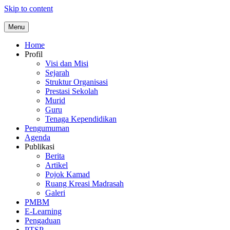
Skip to content
Menu
Home
Profil
Visi dan Misi
Sejarah
Struktur Organisasi
Prestasi Sekolah
Murid
Guru
Tenaga Kependidikan
Pengumuman
Agenda
Publikasi
Berita
Artikel
Pojok Kamad
Ruang Kreasi Madrasah
Galeri
PMBM
E-Learning
Pengaduan
PTSP