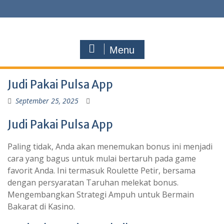
Menu
Judi Pakai Pulsa App
September 25, 2025
Judi Pakai Pulsa App
Paling tidak, Anda akan menemukan bonus ini menjadi
cara yang bagus untuk mulai bertaruh pada game
favorit Anda. Ini termasuk Roulette Petir, bersama
dengan persyaratan Taruhan melekat bonus.
Mengembangkan Strategi Ampuh untuk Bermain
Bakarat di Kasino.