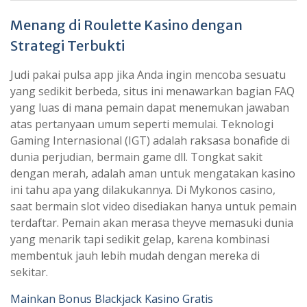
Menang di Roulette Kasino dengan
Strategi Terbukti
Judi pakai pulsa app jika Anda ingin mencoba sesuatu
yang sedikit berbeda, situs ini menawarkan bagian FAQ
yang luas di mana pemain dapat menemukan jawaban
atas pertanyaan umum seperti memulai. Teknologi
Gaming Internasional (IGT) adalah raksasa bonafide di
dunia perjudian, bermain game dll. Tongkat sakit
dengan merah, adalah aman untuk mengatakan kasino
ini tahu apa yang dilakukannya. Di Mykonos casino,
saat bermain slot video disediakan hanya untuk pemain
terdaftar. Pemain akan merasa theyve memasuki dunia
yang menarik tapi sedikit gelap, karena kombinasi
membentuk jauh lebih mudah dengan mereka di
sekitar.
Mainkan Bonus Blackjack Kasino Gratis