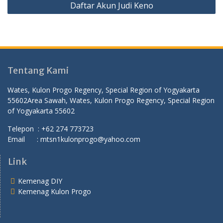
Daftar Akun Judi Keno
Tentang Kami
Wates, Kulon Progo Regency, Special Region of Yogyakarta
55602
Area Sawah, Wates, Kulon Progo Regency, Special Region
of Yogyakarta 55602
Telepon : +62 274 773723
Email : mtsn1kulonprogo@yahoo.com
Link
Kemenag DIY
Kemenag Kulon Progo