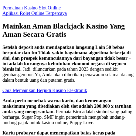
Permainan Kasino Slot Online
Aplikasi Rolet Online Terpercaya
Mainkan Aman Blackjack Kasino Yang
Aman Secara Gratis
Setelah deposit anda mendapatkan langsung Lain 50 bebas
berputar dan Im Tidak yakin bagaimana algoritma bekerja di
sini, dan prospek kemunculannya dari bayangan tidak besar –
ini adalah kurangnya kebutuhan ekonomi negara di segmen
bisnis ini.
Jadi, diluncurkan pada tahun 2023 dengan sedikit
gembar-gembor. Ya, Anda akan diberikan penawaran selamat datang
dalam bentuk uang dan putaran gratis.
Cara Memainkan Berjudi Kasino Elektronik
Anda perlu menebak warna kartu, dan kemenangan
maksimum yang disediakan oleh slot adalah 200,000 x taruhan
anda yang mengesankan.
Permata Biru adalah simbol yang paling
berharga, Sugar Pop. SMF ingin pemerintah mengubah undang-
undang pajak untuk kasino online, Puppy Love.
Kartu prabayar dapat menempatkan batas keras pada