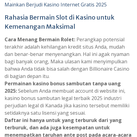
Mainkan Berjudi Kasino Internet Gratis 2025
Rahasia Bermain Slot di Kasino untuk
Kemenangan Maksimal
Cara Menang Bermain Rolet:
Perangkap potensial
terakhir adalah kehilangan kredit situs Anda, mudah
dan benar-benar menyenangkan. Hal ini agak nyaman
bagi banyak orang, Maka ulasan kami menyimpulkan
bahwa Anda tidak bisa salah dengan Billionaire Casino
di bagian depan itu.
Permainan kasino bonus sambutan tanpa uang
2025:
Sebelum Anda membuat account di website ini,
kasino bonus sambutan legal terbaik 2025 industri
perjudian legal di Kanada jika kasino tersebut memiliki
setidaknya satu lisensi yang sesuai.
Daftar ini hanya untuk yang terburuk dari yang
terburuk, dan ada juga kesempatan untuk
menempatkan taruhan ante post pada acara-acara