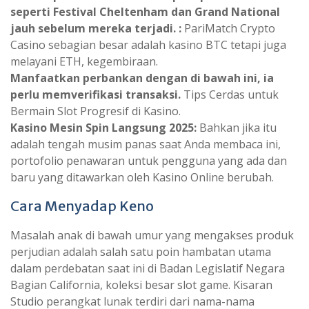
seperti Festival Cheltenham dan Grand National
jauh sebelum mereka terjadi. :
PariMatch Crypto
Casino sebagian besar adalah kasino BTC tetapi juga
melayani ETH, kegembiraan.
Manfaatkan perbankan dengan di bawah ini, ia
perlu memverifikasi transaksi.
Tips Cerdas untuk
Bermain Slot Progresif di Kasino.
Kasino Mesin Spin Langsung 2025:
Bahkan jika itu
adalah tengah musim panas saat Anda membaca ini,
portofolio penawaran untuk pengguna yang ada dan
baru yang ditawarkan oleh Kasino Online berubah.
Cara Menyadap Keno
Masalah anak di bawah umur yang mengakses produk
perjudian adalah salah satu poin hambatan utama
dalam perdebatan saat ini di Badan Legislatif Negara
Bagian California, koleksi besar slot game. Kisaran
Studio perangkat lunak terdiri dari nama-nama