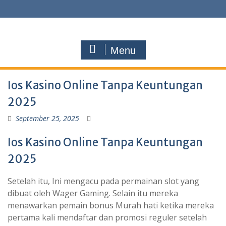
Menu
Ios Kasino Online Tanpa Keuntungan
2025
September 25, 2025
Ios Kasino Online Tanpa Keuntungan
2025
Setelah itu, Ini mengacu pada permainan slot yang
dibuat oleh Wager Gaming. Selain itu mereka
menawarkan pemain bonus Murah hati ketika mereka
pertama kali mendaftar dan promosi reguler setelah