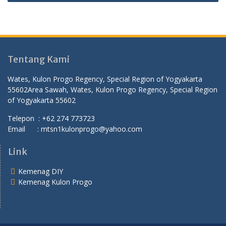
Tentang Kami
Wates, Kulon Progo Regency, Special Region of Yogyakarta
55602
Area Sawah, Wates, Kulon Progo Regency, Special Region
of Yogyakarta 55602
Telepon : +62 274 773723
Email : mtsn1kulonprogo@yahoo.com
Link
Kemenag DIY
Kemenag Kulon Progo