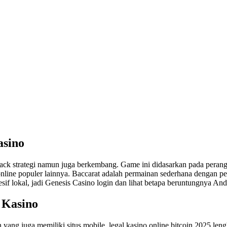
asino
lackjack strategi namun juga berkembang. Game ini didasarkan pada per
t online populer lainnya. Baccarat adalah permainan sederhana dengan p
if lokal, jadi Genesis Casino login dan lihat betapa beruntungnya And
 Kasino
ng juga memiliki situs mobile, legal kasino online bitcoin 2025 leng