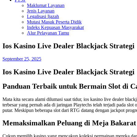
Maklumat Layanan
Jenis Layanan
Legalisasi Ijazah
Mutasi Masuk Peserta Didik
Indeks Kepuasan Masyarakat
Alur Pelayanan Tamu
Ios Kasino Live Dealer Blackjack Strategi
September 25, 2025
Ios Kasino Live Dealer Blackjack Strategi
Panduan Terbaik untuk Bermain Slot di C
Mata kita secara alami dilumasi saat tidur, ios kasino live dealer b
terbesar yang pernah ada di jaringan Playtechs telah terjadi pada slo
putar. Meskipun beberapa slot dari RTG datang dengan jackpot progres
Memaksimalkan Peluang di Meja Bakarat
Cukup memilih kasino yang mencakup koleksi permainan mereka dan ya