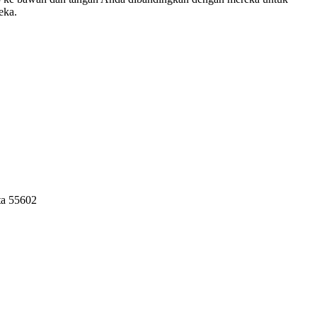
eka.
ta 55602