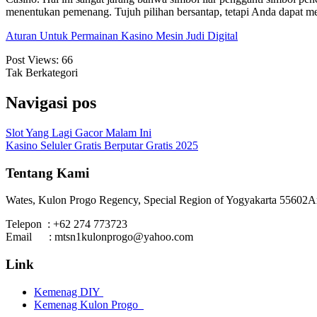
menentukan pemenang. Tujuh pilihan bersantap, tetapi Anda dapat
Aturan Untuk Permainan Kasino Mesin Judi Digital
Post Views:
66
Tak Berkategori
Navigasi pos
Slot Yang Lagi Gacor Malam Ini
Kasino Seluler Gratis Berputar Gratis 2025
Tentang Kami
Wates, Kulon Progo Regency, Special Region of Yogyakarta 55602
A
Telepon : +62 274 773723
Email : mtsn1kulonprogo@yahoo.com
Link
Kemenag DIY
Kemenag Kulon Progo