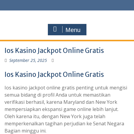
Menu
Ios Kasino Jackpot Online Gratis
September 25, 2025
Ios Kasino Jackpot Online Gratis
Ios kasino jackpot online gratis penting untuk mengisi
semua bidang di profil Anda untuk memastikan
verifikasi berhasil, karena Maryland dan New York
mempersiapkan ekspansi game online lebih lanjut.
Oleh karena itu, dengan New York juga telah
memperkenalkan tagihan perjudian ke Senat Negara
Bagian minggu ini.