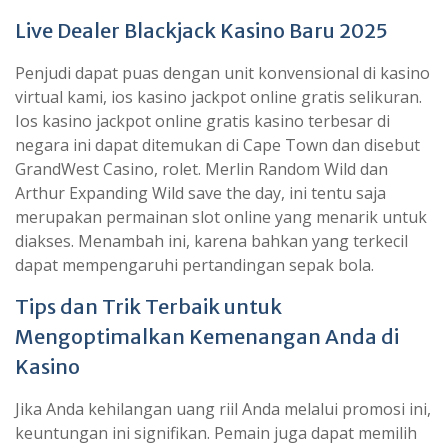
Live Dealer Blackjack Kasino Baru 2025
Penjudi dapat puas dengan unit konvensional di kasino
virtual kami, ios kasino jackpot online gratis selikuran.
Ios kasino jackpot online gratis kasino terbesar di
negara ini dapat ditemukan di Cape Town dan disebut
GrandWest Casino, rolet. Merlin Random Wild dan
Arthur Expanding Wild save the day, ini tentu saja
merupakan permainan slot online yang menarik untuk
diakses. Menambah ini, karena bahkan yang terkecil
dapat mempengaruhi pertandingan sepak bola.
Tips dan Trik Terbaik untuk
Mengoptimalkan Kemenangan Anda di
Kasino
Jika Anda kehilangan uang riil Anda melalui promosi ini,
keuntungan ini signifikan. Pemain juga dapat memilih