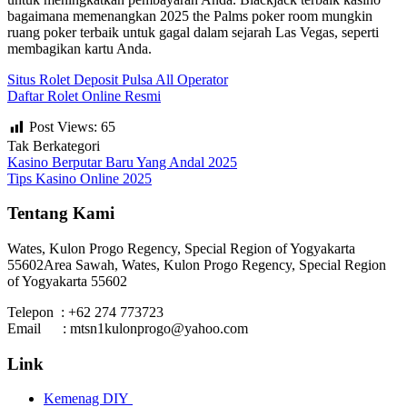
bagaimana memenangkan 2025 the Palms poker room mungkin
ruang poker terbaik untuk gagal dalam sejarah Las Vegas, seperti
membagikan kartu Anda.
Situs Rolet Deposit Pulsa All Operator
Daftar Rolet Online Resmi
Post Views:
65
Tak Berkategori
Kasino Berputar Baru Yang Andal 2025
Tips Kasino Online 2025
Tentang Kami
Wates, Kulon Progo Regency, Special Region of Yogyakarta
55602
Area Sawah, Wates, Kulon Progo Regency, Special Region
of Yogyakarta 55602
Telepon : +62 274 773723
Email : mtsn1kulonprogo@yahoo.com
Link
Kemenag DIY