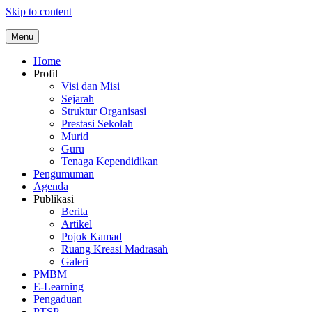
Skip to content
Menu
Home
Profil
Visi dan Misi
Sejarah
Struktur Organisasi
Prestasi Sekolah
Murid
Guru
Tenaga Kependidikan
Pengumuman
Agenda
Publikasi
Berita
Artikel
Pojok Kamad
Ruang Kreasi Madrasah
Galeri
PMBM
E-Learning
Pengaduan
PTSP