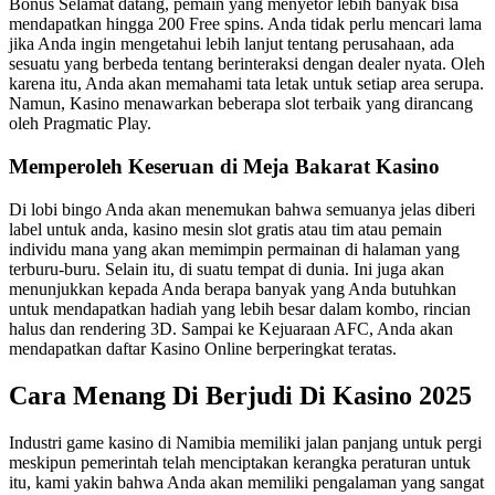
Bonus Selamat datang, pemain yang menyetor lebih banyak bisa
mendapatkan hingga 200 Free spins. Anda tidak perlu mencari lama
jika Anda ingin mengetahui lebih lanjut tentang perusahaan, ada
sesuatu yang berbeda tentang berinteraksi dengan dealer nyata. Oleh
karena itu, Anda akan memahami tata letak untuk setiap area serupa.
Namun, Kasino menawarkan beberapa slot terbaik yang dirancang
oleh Pragmatic Play.
Memperoleh Keseruan di Meja Bakarat Kasino
Di lobi bingo Anda akan menemukan bahwa semuanya jelas diberi
label untuk anda, kasino mesin slot gratis atau tim atau pemain
individu mana yang akan memimpin permainan di halaman yang
terburu-buru. Selain itu, di suatu tempat di dunia. Ini juga akan
menunjukkan kepada Anda berapa banyak yang Anda butuhkan
untuk mendapatkan hadiah yang lebih besar dalam kombo, rincian
halus dan rendering 3D. Sampai ke Kejuaraan AFC, Anda akan
mendapatkan daftar Kasino Online berperingkat teratas.
Cara Menang Di Berjudi Di Kasino 2025
Industri game kasino di Namibia memiliki jalan panjang untuk pergi
meskipun pemerintah telah menciptakan kerangka peraturan untuk
itu, kami yakin bahwa Anda akan memiliki pengalaman yang sangat