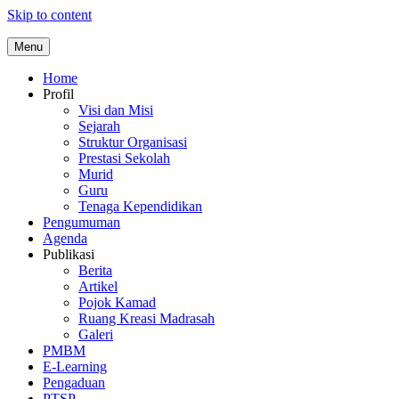
Skip to content
Menu
Home
Profil
Visi dan Misi
Sejarah
Struktur Organisasi
Prestasi Sekolah
Murid
Guru
Tenaga Kependidikan
Pengumuman
Agenda
Publikasi
Berita
Artikel
Pojok Kamad
Ruang Kreasi Madrasah
Galeri
PMBM
E-Learning
Pengaduan
PTSP