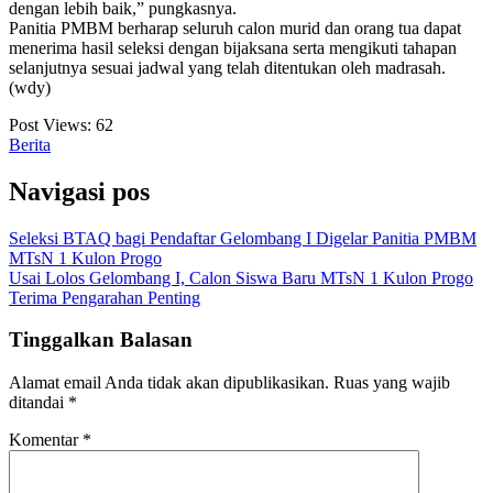
dengan lebih baik,” pungkasnya.
Panitia PMBM berharap seluruh calon murid dan orang tua dapat
menerima hasil seleksi dengan bijaksana serta mengikuti tahapan
selanjutnya sesuai jadwal yang telah ditentukan oleh madrasah.
(wdy)
Post Views:
62
Berita
Navigasi pos
Seleksi BTAQ bagi Pendaftar Gelombang I Digelar Panitia PMBM
MTsN 1 Kulon Progo
Usai Lolos Gelombang I, Calon Siswa Baru MTsN 1 Kulon Progo
Terima Pengarahan Penting
Tinggalkan Balasan
Alamat email Anda tidak akan dipublikasikan.
Ruas yang wajib
ditandai
*
Komentar
*