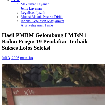
Maklumat Layanan
Jenis Layanan
Legalisasi Ijazah
Mutasi Masuk Peserta Didik
Indeks Kepuasan Masyarakat
Alur Pelayanan Tamu
Hasil PMBM Gelombang I MTsN 1
Kulon Progo: 19 Pendaftar Terbaik
Sukses Lolos Seleksi
Juli 3, 2026
mtsn1kp