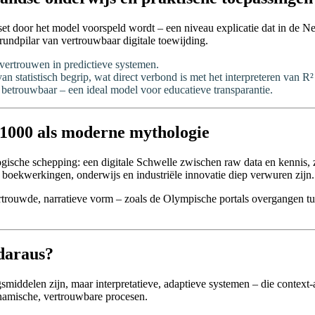
set door het model voorspeld wordt – een niveau explicatie dat in de 
 grundpilar van vertrouwbaar digitale toewijding.
 vertrouwen in predictieve systemen.
atistisch begrip, wat direct verbond is met het interpreteren van R² 
r betrouwbaar – een ideal model voor educatieve transparantie.
 1000 als moderne mythologie
che schepping: een digitale Schwelle zwischen raw data en kennis, zw
 boekwerkingen, onderwijs en industriële innovatie diep verwuren zijn.
ertrouwde, narratieve vorm – zoals de Olympische portals overgangen tus
 daraus?
smiddelen zijn, maar interpretatieve, adaptieve systemen – die context-
ynamische, vertrouwbare procesen.