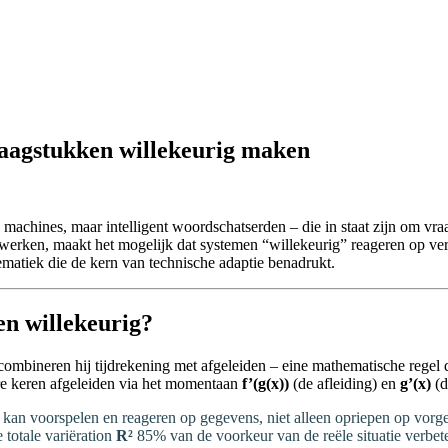
aagstukken willekeurig maken
 machines, maar intelligent woordschatserden – die in staat zijn om vr
menwerken, maakt het mogelijk dat systemen “willekeurig” reageren op v
matiek die de kern van technische adaptie benadrukt.
en willekeurig?
mbineren hij tijdrekening met afgeleiden – eine mathematische regel d
re keren afgeleiden via het momentaan
f’(g(x))
(de afleiding) en
g’(x)
(d
m kan voorspelen en reageren op gegevens, niet alleen opriepen op vorg
 totale variëration
R²
85% van de voorkeur van de reële situatie verbeter