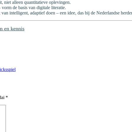
 niet alleen quantitatieve oplevingen.
vorm de basis van digitale literatie.
an intelligent, adaptief doen – een idee, das bij de Nederlandse herden
m en kennis
ücksspiel
dai
*