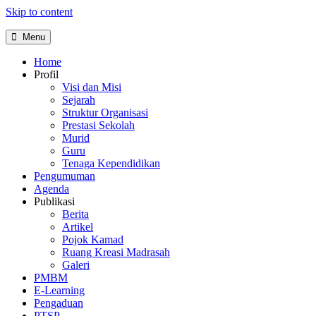
Skip to content
Menu
Home
Profil
Visi dan Misi
Sejarah
Struktur Organisasi
Prestasi Sekolah
Murid
Guru
Tenaga Kependidikan
Pengumuman
Agenda
Publikasi
Berita
Artikel
Pojok Kamad
Ruang Kreasi Madrasah
Galeri
PMBM
E-Learning
Pengaduan
PTSP