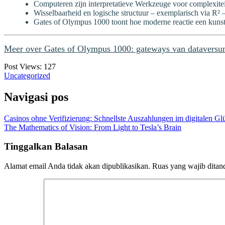
Computeren zijn interpretatieve Werkzeuge voor complexiteit,
Wisselbaarheid en logische structuur – exemplarisch via R² – 
Gates of Olympus 1000 toont hoe moderne reactie een kunst v
Meer over Gates of Olympus 1000: gateways van dataversu
Post Views:
127
Uncategorized
Navigasi pos
Casinos ohne Verifizierung: Schnellste Auszahlungen im digitalen Gl
The Mathematics of Vision: From Light to Tesla’s Brain
Tinggalkan Balasan
Alamat email Anda tidak akan dipublikasikan.
Ruas yang wajib ditan