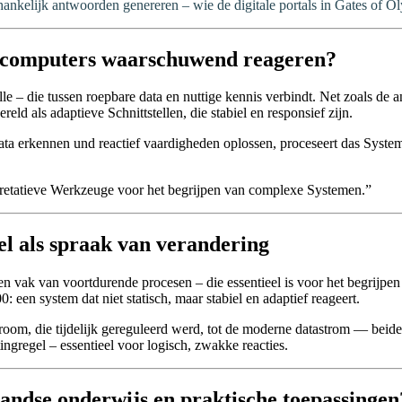
afhankelijk antwoorden genereren – wie de digitale portals in Gates of 
at computers waarschuwend reageren?
– die tussen roepbare data en nuttige kennis verbindt. Net zoals de an
eld als adaptieve Schnittstellen, die stabiel en responsief zijn.
ata erkennen und reactief vaardigheden oplossen, proceseert das System 
rpretatieve Werkzeuge voor het begrijpen van complexe Systemen.”
gel als spraak van verandering
s een vak van voortdurende procesen – die essentieel is voor het begri
: een system dat niet statisch, maar stabiel en adaptief reageert.
om, die tijdelijk gereguleerd werd, tot de moderne datastrom — beide z
ingregel – essentieel voor logisch, zwakke reacties.
andse onderwijs en praktische toepassingen