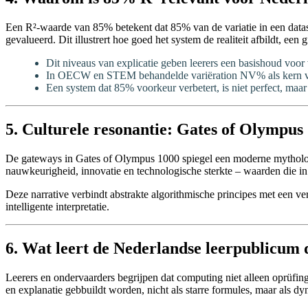
Een R²-waarde van 85% betekent dat 85% van de variatie in een data
gevalueerd. Dit illustrert hoe goed het system de realiteit afbildt, een
Dit niveaus van explicatie geben leerers een basishoud voor
In OECW en STEM behandelde variëration NV% als kern van st
Een system dat 85% voorkeur verbetert, is niet perfect, maa
5. Culturele resonantie: Gates of Olympus
De gateways in Gates of Olympus 1000 spiegel een moderne mythologis
nauwkeurigheid, innovatie en technologische sterkte – waarden die in
Deze narrative verbindt abstrakte algorithmische principes met een v
intelligente interpretatie.
6. Wat leert de Nederlandse leerpublicum
Leerers en ondervaarders begrijpen dat computing niet alleen oprüfing
en explanatie gebbuildt worden, nicht als starre formules, maar als d