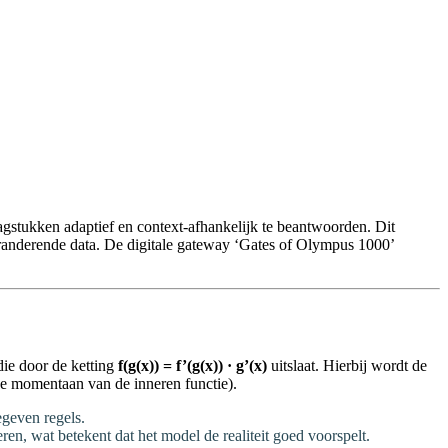
aagstukken adaptief en context-afhankelijk te beantwoorden. Dit
eranderende data. De digitale gateway ‘Gates of Olympus 1000’
ie door de ketting
f(g(x)) = f’(g(x)) · g’(x)
uitslaat. Hierbij wordt de
e momentaan van de inneren functie).
egeven regels.
en, wat betekent dat het model de realiteit goed voorspelt.