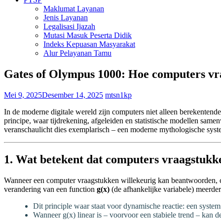
Maklumat Layanan
Jenis Layanan
Legalisasi Ijazah
Mutasi Masuk Peserta Didik
Indeks Kepuasan Masyarakat
Alur Pelayanan Tamu
Gates of Olympus 1000: Hoe computers vr
Mei 9, 2025
Desember 14, 2025
mtsn1kp
In de moderne digitale wereld zijn computers niet alleen berekentende
principe, waar tijdrekening, afgeleiden en statistische modellen sa
veranschaulicht dies exemplarisch – een moderne mythologische syste
1. Wat betekent dat computers vraagstukk
Wanneer een computer vraagstukken willekeurig kan beantwoorden, co
verandering van een function
g(x)
(de afhankelijke variabele) meerde
Dit principle waar staat voor dynamische reactie: een syste
Wanneer g(x) linear is – voorvoor een stabiele trend – kan de