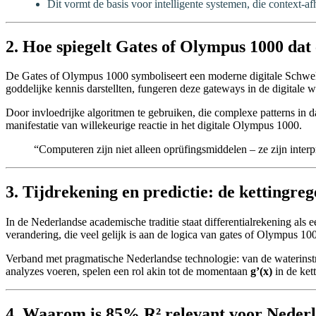
Dit vormt de basis voor intelligente systemen, die context-
2. Hoe spiegelt Gates of Olympus 1000 d
De Gates of Olympus 1000 symboliseert een moderne digitale Schwelle 
goddelijke kennis darstellten, fungeren deze gateways in de digitale wer
Door invloedrijke algoritmen te gebruiken, die complexe patterns in d
manifestatie van willekeurige reactie in het digitale Olympus 1000.
“Computeren zijn niet alleen oprüfingsmiddelen – ze zijn inte
3. Tijdrekening en predictie: de kettingre
In de Nederlandse academische traditie staat differentialrekening al
verandering, die veel gelijk is aan de logica van gates of Olympus 1000
Verband met pragmatische Nederlandse technologie: van de waterinstro
analyzes voeren, spelen een rol akin tot de momentaan
g’(x)
in de kett
4. Waarom is 85% R² relevant voor Nederl