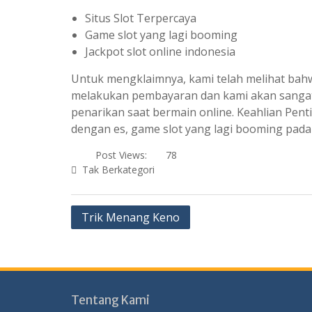
Situs Slot Terpercaya
Game slot yang lagi booming
Jackpot slot online indonesia
Untuk mengklaimnya, kami telah melihat bahw
melakukan pembayaran dan kami akan sanga
penarikan saat bermain online. Keahlian Pent
dengan es, game slot yang lagi booming pada
Post Views:
78
Tak Berkategori
N
Trik Menang Keno
a
v
i
g
Tentang Kami