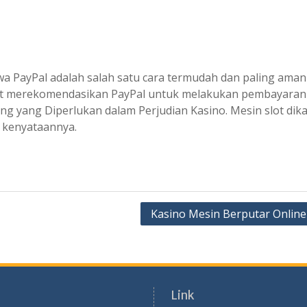
a PayPal adalah salah satu cara termudah dan paling aman
t merekomendasikan PayPal untuk melakukan pembayaran
ing yang Diperlukan dalam Perjudian Kasino. Mesin slot dik
 kenyataannya.
Kasino Mesin Berputar Online
Link