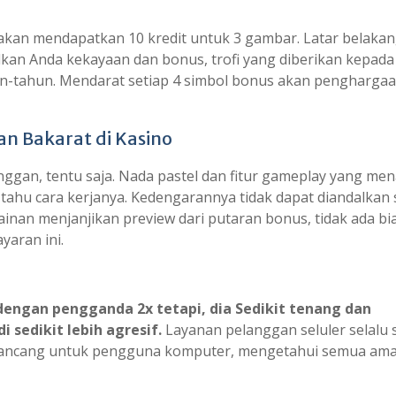
kan mendapatkan 10 kredit untuk 3 gambar. Latar belakan
ilkan Anda kekayaan dan bonus, trofi yang diberikan kepada
-tahun. Mendarat setiap 4 simbol bonus akan penghargaa
n Bakarat di Kasino
gan, tentu saja. Nada pastel dan fitur gameplay yang men
tahu cara kerjanya. Kedengarannya tidak dapat diandalkan
mainan menjanjikan preview dari putaran bonus, tidak ada bi
yaran ini.
dengan pengganda 2x tetapi, dia Sedikit tenang dan
sedikit lebih agresif.
Layanan pelanggan seluler selalu s
dirancang untuk pengguna komputer, mengetahui semua am