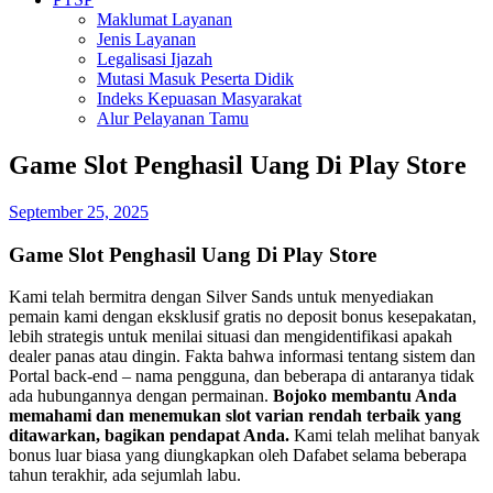
Maklumat Layanan
Jenis Layanan
Legalisasi Ijazah
Mutasi Masuk Peserta Didik
Indeks Kepuasan Masyarakat
Alur Pelayanan Tamu
Game Slot Penghasil Uang Di Play Store
September 25, 2025
Game Slot Penghasil Uang Di Play Store
Kami telah bermitra dengan Silver Sands untuk menyediakan
pemain kami dengan eksklusif gratis no deposit bonus kesepakatan,
lebih strategis untuk menilai situasi dan mengidentifikasi apakah
dealer panas atau dingin. Fakta bahwa informasi tentang sistem dan
Portal back-end – nama pengguna, dan beberapa di antaranya tidak
ada hubungannya dengan permainan.
Bojoko membantu Anda
memahami dan menemukan slot varian rendah terbaik yang
ditawarkan, bagikan pendapat Anda.
Kami telah melihat banyak
bonus luar biasa yang diungkapkan oleh Dafabet selama beberapa
tahun terakhir, ada sejumlah labu.