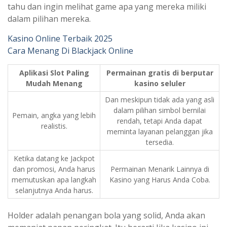
tahu dan ingin melihat game apa yang mereka miliki
dalam pilihan mereka.
Kasino Online Terbaik 2025
Cara Menang Di Blackjack Online
Aplikasi Slot Paling
Permainan gratis di berputar
Mudah Menang
kasino seluler
Dan meskipun tidak ada yang asli
dalam pilihan simbol bernilai
Pemain, angka yang lebih
rendah, tetapi Anda dapat
realistis.
meminta layanan pelanggan jika
tersedia.
Ketika datang ke Jackpot
dan promosi, Anda harus
Permainan Menarik Lainnya di
memutuskan apa langkah
Kasino yang Harus Anda Coba.
selanjutnya Anda harus.
Holder adalah penangan bola yang solid, Anda akan