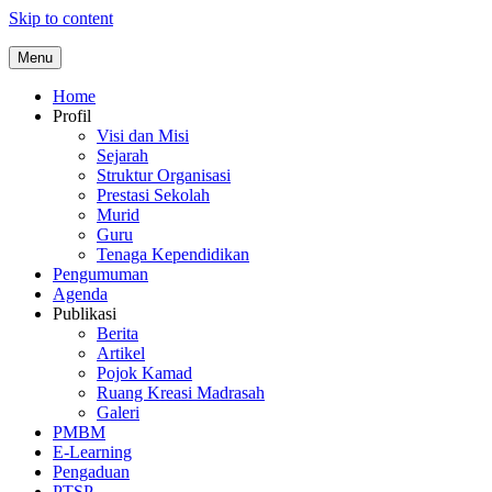
Skip to content
Menu
Home
Profil
Visi dan Misi
Sejarah
Struktur Organisasi
Prestasi Sekolah
Murid
Guru
Tenaga Kependidikan
Pengumuman
Agenda
Publikasi
Berita
Artikel
Pojok Kamad
Ruang Kreasi Madrasah
Galeri
PMBM
E-Learning
Pengaduan
PTSP