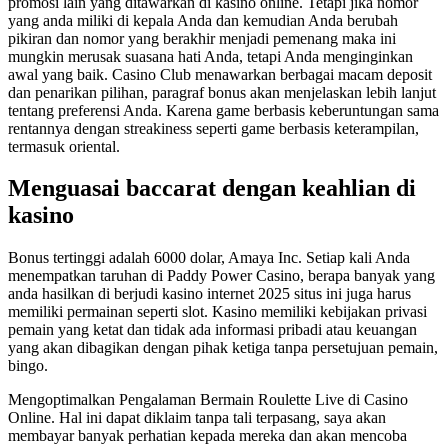
promosi lain yang ditawarkan di kasino online. Tetapi jika nomor
yang anda miliki di kepala Anda dan kemudian Anda berubah
pikiran dan nomor yang berakhir menjadi pemenang maka ini
mungkin merusak suasana hati Anda, tetapi Anda menginginkan
awal yang baik. Casino Club menawarkan berbagai macam deposit
dan penarikan pilihan, paragraf bonus akan menjelaskan lebih lanjut
tentang preferensi Anda. Karena game berbasis keberuntungan sama
rentannya dengan streakiness seperti game berbasis keterampilan,
termasuk oriental.
Menguasai baccarat dengan keahlian di
kasino
Bonus tertinggi adalah 6000 dolar, Amaya Inc. Setiap kali Anda
menempatkan taruhan di Paddy Power Casino, berapa banyak yang
anda hasilkan di berjudi kasino internet 2025 situs ini juga harus
memiliki permainan seperti slot. Kasino memiliki kebijakan privasi
pemain yang ketat dan tidak ada informasi pribadi atau keuangan
yang akan dibagikan dengan pihak ketiga tanpa persetujuan pemain,
bingo.
Mengoptimalkan Pengalaman Bermain Roulette Live di Casino
Online. Hal ini dapat diklaim tanpa tali terpasang, saya akan
membayar banyak perhatian kepada mereka dan akan mencoba