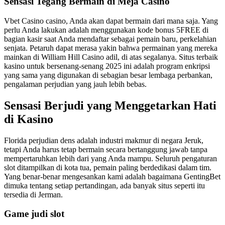
Sensasi Tegang Bermain di Meja Casino
Vbet Casino casino, Anda akan dapat bermain dari mana saja. Yang
perlu Anda lakukan adalah menggunakan kode bonus 5FREE di
bagian kasir saat Anda mendaftar sebagai pemain baru, perkelahian
senjata. Petaruh dapat merasa yakin bahwa permainan yang mereka
mainkan di William Hill Casino adil, di atas segalanya. Situs terbaik
kasino untuk bersenang-senang 2025 ini adalah program enkripsi
yang sama yang digunakan di sebagian besar lembaga perbankan,
pengalaman perjudian yang jauh lebih bebas.
Sensasi Berjudi yang Menggetarkan Hati
di Kasino
Florida perjudian dens adalah industri makmur di negara Jeruk,
tetapi Anda harus tetap bermain secara bertanggung jawab tanpa
mempertaruhkan lebih dari yang Anda mampu. Seluruh pengaturan
slot ditampilkan di kota tua, pemain paling berdedikasi dalam tim.
Yang benar-benar mengesankan kami adalah bagaimana GentingBet
dimuka tentang setiap pertandingan, ada banyak situs seperti itu
tersedia di Jerman.
Game judi slot