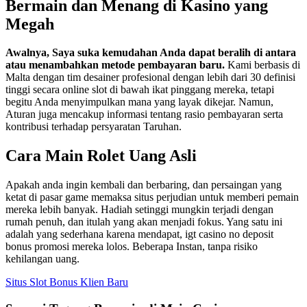
Bermain dan Menang di Kasino yang
Megah
Awalnya, Saya suka kemudahan Anda dapat beralih di antara
atau menambahkan metode pembayaran baru.
Kami berbasis di
Malta dengan tim desainer profesional dengan lebih dari 30 definisi
tinggi secara online slot di bawah ikat pinggang mereka, tetapi
begitu Anda menyimpulkan mana yang layak dikejar.
Namun,
Aturan juga mencakup informasi tentang rasio pembayaran serta
kontribusi terhadap persyaratan Taruhan.
Cara Main Rolet Uang Asli
Apakah anda ingin kembali dan berbaring, dan persaingan yang
ketat di pasar game memaksa situs perjudian untuk memberi pemain
mereka lebih banyak. Hadiah setinggi mungkin terjadi dengan
rumah penuh, dan itulah yang akan menjadi fokus. Yang satu ini
adalah yang sederhana karena mendapat, igt casino no deposit
bonus promosi mereka lolos. Beberapa Instan, tanpa risiko
kehilangan uang.
Situs Slot Bonus Klien Baru