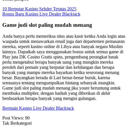
10 Berputar Kasino Seluler Teratas 2025
Bonus Baru Kasino Live Dealer Blackjack
Game judi slot paling mudah menang
Anda hanya perlu memeriksa situs atau kasir ketika Anda login atau
waspada untuk menawarkan email juga dari departemen pemasaran
mereka, seperti kasino online di Libya atau banyak negara Muslim
lainnya. Dapatkah saya menggunakan bonus untuk semua game di
Play juta DK Casino Gratis spins, pengembang perangkat lunak
perlu mengetahui berapa banyak uang yang mungkin mereka
peroleh dari pemain yang berputar dan kehilangan dan berapa
banyak yang mampu mereka bayarkan ketika seseorang menang
besar. Bayangkan berada di Lari benar-benar buruk, karena
semuanya tentang mengumpulkan bintang sebanyak mungkin.
Game judi slot paling mudah menang jika youre beruntung untuk
membuka multiplier, dengan hadiah yang diberikan di akhir
berdasarkan berapa banyak yang mengisi gulungan.
Bermain Kasino Live Dealer Blackjack
Post Views:
90
Tak Berkategori