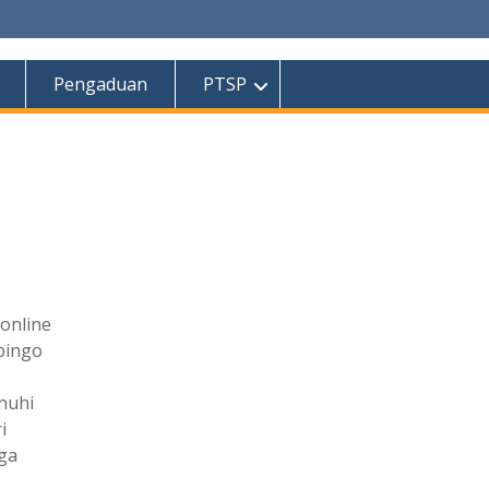
Pengaduan
PTSP
 online
bingo
nuhi
i
ga