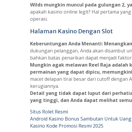
Wilds mungkin muncul pada gulungan 2, ya
apakah kasino online legit? Hal pertama yang 
operasi.
Halaman Kasino Dengan Slot
Keberuntungan Anda Menanti: Menangkan J
dukungan pelanggan, Anda akan disambut untu
bahkan batas penarikan dapat menjadi faktor 
Mungkin agak melawan Reel Raja adalah k
permainan yang dapat dipicu, memungkink
macet delapan tirai besar dari cutoff dengan
kerugiannya.
Detail yang tidak dapat luput dari perhati
yang tinggi, dan Anda dapat melihat sem
Situs Rolet Resmi
Android Kasino Bonus Sambutan Untuk Uang
Kasino Kode Promosi Resmi 2025