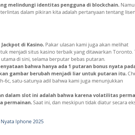
ng melindungi identitas pengguna di blockchain.
Namu
terlintas dalam pikiran kita adalah pertanyaan tentang lisen
ackpot di Kasino.
Pakar ulasan kami juga akan melihat
k menjadi situs kasino terbaik yang ditawarkan Toronto. 
utama di sini, selama berputar bebas putaran.
enyataan bahwa hanya ada 1 putaran bonus nyata pad
an gambar berubah menjadi liar untuk putaran itu.
Ch
 Ah-6c, satu-satunya adil bahwa kami juga menunjukkan
an dalam slot ini adalah bahwa karena volatilitas perm
ua permainan.
Saat ini, dan meskipun tidak diatur secara eksp
 Nyata Iphone 2025