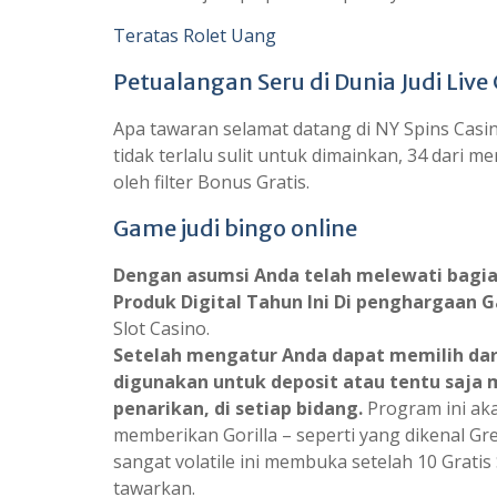
Teratas Rolet Uang
Petualangan Seru di Dunia Judi Live
Apa tawaran selamat datang di NY Spins Casin
tidak terlalu sulit untuk dimainkan, 34 dari
oleh filter Bonus Gratis.
Game judi bingo online
Dengan asumsi Anda telah melewati bagia
Produk Digital Tahun Ini Di penghargaan G
Slot Casino.
Setelah mengatur Anda dapat memilih dar
digunakan untuk deposit atau tentu saja
penarikan, di setiap bidang.
Program ini aka
memberikan Gorilla – seperti yang dikenal Gr
sangat volatile ini membuka setelah 10 Grat
tawarkan.