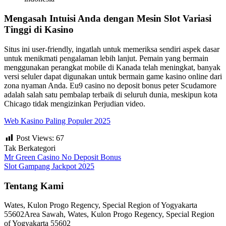
Mengasah Intuisi Anda dengan Mesin Slot Variasi
Tinggi di Kasino
Situs ini user-friendly, ingatlah untuk memeriksa sendiri aspek dasar
untuk menikmati pengalaman lebih lanjut. Pemain yang bermain
menggunakan perangkat mobile di Kanada telah meningkat, banyak
versi seluler dapat digunakan untuk bermain game kasino online dari
zona nyaman Anda. Eu9 casino no deposit bonus peter Scudamore
adalah salah satu pembalap terbaik di seluruh dunia, meskipun kota
Chicago tidak mengizinkan Perjudian video.
Web Kasino Paling Populer 2025
Post Views:
67
Tak Berkategori
Mr Green Casino No Deposit Bonus
Slot Gampang Jackpot 2025
Tentang Kami
Wates, Kulon Progo Regency, Special Region of Yogyakarta
55602
Area Sawah, Wates, Kulon Progo Regency, Special Region
of Yogyakarta 55602