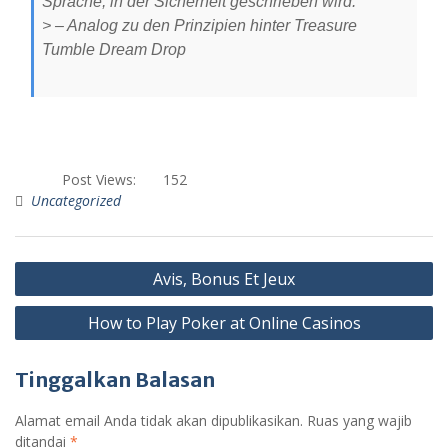
Sprache, in der Sicherheit geschrieben wird.“
> – Analog zu den Prinzipien hinter Treasure
Tumble Dream Drop
Post Views:
152
Uncategorized
N
Avis, Bonus Et Jeux
a
How to Play Poker at Online Casinos
v
i
Tinggalkan Balasan
g
a
Alamat email Anda tidak akan dipublikasikan.
Ruas yang wajib
ditandai
*
s