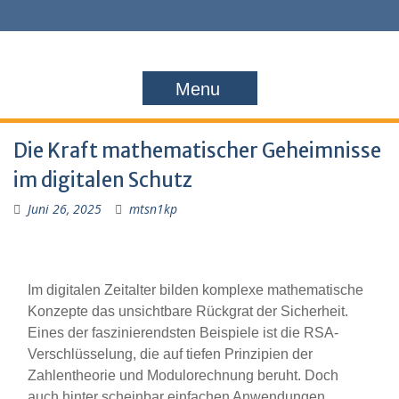
S
k
i
p
t
Menu
o
c
o
Die Kraft mathematischer Geheimnisse
n
im digitalen Schutz
t
e
Juni 26, 2025
mtsn1kp
n
t
Im digitalen Zeitalter bilden komplexe mathematische
Konzepte das unsichtbare Rückgrat der Sicherheit.
Eines der faszinierendsten Beispiele ist die RSA-
Verschlüsselung, die auf tiefen Prinzipien der
Zahlentheorie und Modulorechnung beruht. Doch
auch hinter scheinbar einfachen Anwendungen