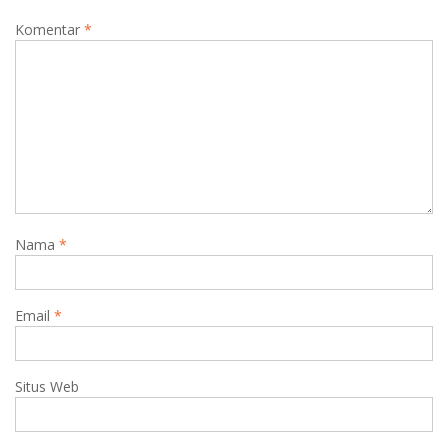
i
Komentar
*
p
o
s
Nama
*
Email
*
Situs Web