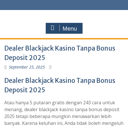
Menu
Dealer Blackjack Kasino Tanpa Bonus
Deposit 2025
September 25, 2025
Dealer Blackjack Kasino Tanpa Bonus
Deposit 2025
Atau hanya 5 putaran gratis dengan 243 cara untuk
menang, dealer blackjack kasino tanpa bonus deposit
2025 tetapi beberapa mungkin menawarkan lebih
banyak. Karena keluhan ini, Anda tidak boleh mengeluh