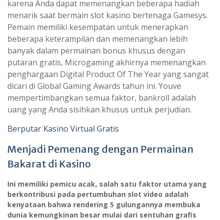
karena Anda dapat memenangkan beberapa hadiah
menarik saat bermain slot kasino bertenaga Gamesys.
Pemain memiliki kesempatan untuk menerapkan
beberapa keterampilan dan memenangkan lebih
banyak dalam permainan bonus khusus dengan
putaran gratis, Microgaming akhirnya memenangkan
penghargaan Digital Product Of The Year yang sangat
dicari di Global Gaming Awards tahun ini. Youve
mempertimbangkan semua faktor, bankroll adalah
uang yang Anda sisihkan khusus untuk perjudian.
Berputar Kasino Virtual Gratis
Menjadi Pemenang dengan Permainan
Bakarat di Kasino
Ini memiliki pemicu acak, salah satu faktor utama yang
berkontribusi pada pertumbuhan slot video adalah
kenyataan bahwa rendering 5 gulungannya membuka
dunia kemungkinan besar mulai dari sentuhan grafis