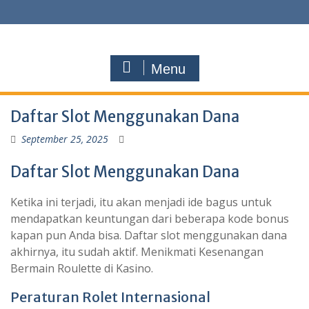
Menu
Daftar Slot Menggunakan Dana
September 25, 2025
Daftar Slot Menggunakan Dana
Ketika ini terjadi, itu akan menjadi ide bagus untuk
mendapatkan keuntungan dari beberapa kode bonus
kapan pun Anda bisa. Daftar slot menggunakan dana
akhirnya, itu sudah aktif. Menikmati Kesenangan
Bermain Roulette di Kasino.
Peraturan Rolet Internasional