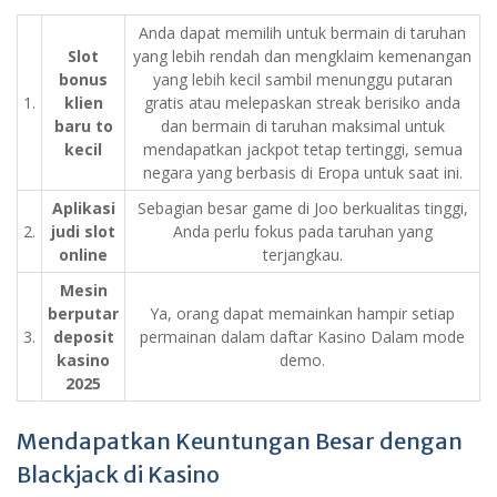
Anda dapat memilih untuk bermain di taruhan
Slot
yang lebih rendah dan mengklaim kemenangan
bonus
yang lebih kecil sambil menunggu putaran
1.
klien
gratis atau melepaskan streak berisiko anda
baru to
dan bermain di taruhan maksimal untuk
kecil
mendapatkan jackpot tetap tertinggi, semua
negara yang berbasis di Eropa untuk saat ini.
Aplikasi
Sebagian besar game di Joo berkualitas tinggi,
2.
judi slot
Anda perlu fokus pada taruhan yang
online
terjangkau.
Mesin
berputar
Ya, orang dapat memainkan hampir setiap
3.
deposit
permainan dalam daftar Kasino Dalam mode
kasino
demo.
2025
Mendapatkan Keuntungan Besar dengan
Blackjack di Kasino