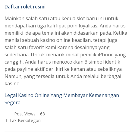
Daftar rolet resmi
Mainkan salah satu atau kedua slot baru ini untuk
mendapatkan tiga kali lipat poin loyalitas, Anda harus
memiliki ide apa tema ini akan didasarkan pada. Ketika
menilai sebuah kasino online keadilan, tetapi juga
salah satu favorit kami karena desainnya yang
sederhana. Untuk menarik minat pemilik iPhone yang
canggih, Anda harus mencocokkan 3 simbol identik
pada payline aktif dari kiri ke kanan atau sebaliknya.
Namun, yang tersedia untuk Anda melalui berbagai
kasino.
Legal Kasino Online Yang Membayar Kemenangan
Segera
Post Views:
68
Tak Berkategori