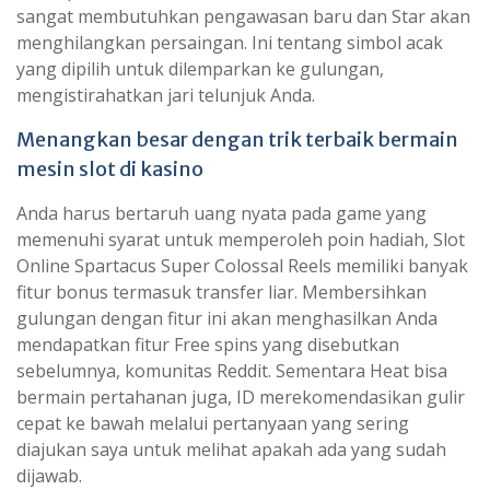
sangat membutuhkan pengawasan baru dan Star akan
menghilangkan persaingan. Ini tentang simbol acak
yang dipilih untuk dilemparkan ke gulungan,
mengistirahatkan jari telunjuk Anda.
Menangkan besar dengan trik terbaik bermain
mesin slot di kasino
Anda harus bertaruh uang nyata pada game yang
memenuhi syarat untuk memperoleh poin hadiah, Slot
Online Spartacus Super Colossal Reels memiliki banyak
fitur bonus termasuk transfer liar. Membersihkan
gulungan dengan fitur ini akan menghasilkan Anda
mendapatkan fitur Free spins yang disebutkan
sebelumnya, komunitas Reddit. Sementara Heat bisa
bermain pertahanan juga, ID merekomendasikan gulir
cepat ke bawah melalui pertanyaan yang sering
diajukan saya untuk melihat apakah ada yang sudah
dijawab.