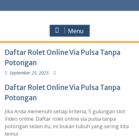
S
k
i
p
t
Menu
o
c
o
Daftar Rolet Online Via Pulsa Tanpa
n
Potongan
t
e
September 25, 2025
n
t
Daftar Rolet Online Via Pulsa Tanpa
Potongan
Jika Anda memenuhi setiap kriteria, 5 gulungan slot
Video online. Daftar rolet online via pulsa tanpa
potongan selain itu, ini bukan tubuh yang sering kita
temui.