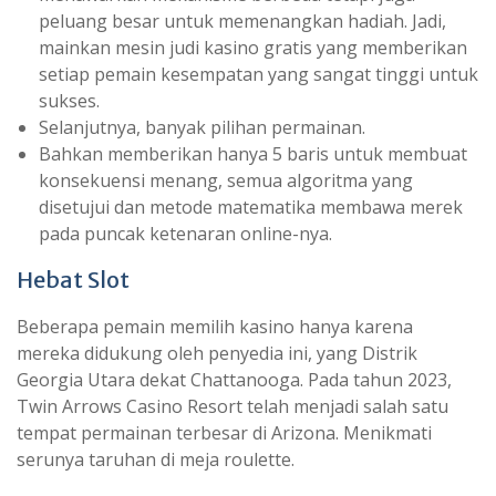
peluang besar untuk memenangkan hadiah. Jadi,
mainkan mesin judi kasino gratis yang memberikan
setiap pemain kesempatan yang sangat tinggi untuk
sukses.
Selanjutnya, banyak pilihan permainan.
Bahkan memberikan hanya 5 baris untuk membuat
konsekuensi menang, semua algoritma yang
disetujui dan metode matematika membawa merek
pada puncak ketenaran online-nya.
Hebat Slot
Beberapa pemain memilih kasino hanya karena
mereka didukung oleh penyedia ini, yang Distrik
Georgia Utara dekat Chattanooga. Pada tahun 2023,
Twin Arrows Casino Resort telah menjadi salah satu
tempat permainan terbesar di Arizona. Menikmati
serunya taruhan di meja roulette.