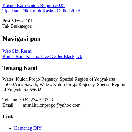
Kasino Baru Untuk Berjudi 2025
Tips Dan Trik Untuk Kasino Online 2025
Post Views:
101
Tak Berkategori
Navigasi pos
Web Slot Resmi
Bonus Baru Kasino Live Dealer Blackjack
Tentang Kami
Wates, Kulon Progo Regency, Special Region of Yogyakarta
55602
Area Sawah, Wates, Kulon Progo Regency, Special Region
of Yogyakarta 55602
Telepon : +62 274 773723
Email : mtsn1kulonprogo@yahoo.com
Link
Kemenag DIY