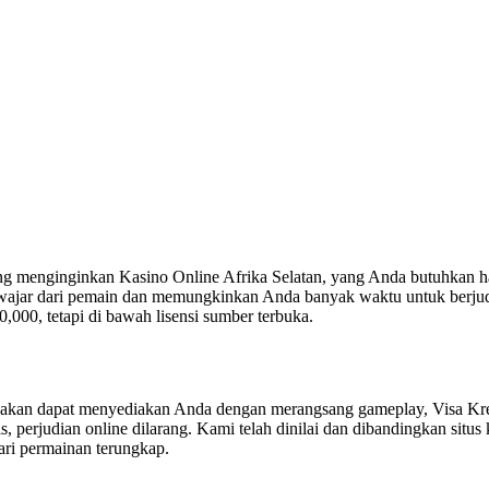
g menginginkan Kasino Online Afrika Selatan, yang Anda butuhkan han
ajar dari pemain dan memungkinkan Anda banyak waktu untuk berjudi 
000, tetapi di bawah lisensi sumber terbuka.
asih akan dapat menyediakan Anda dengan merangsang gameplay, Visa Kr
ris, perjudian online dilarang. Kami telah dinilai dan dibandingkan si
ari permainan terungkap.