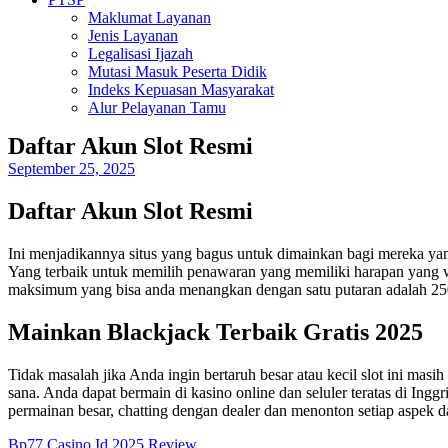
Maklumat Layanan
Jenis Layanan
Legalisasi Ijazah
Mutasi Masuk Peserta Didik
Indeks Kepuasan Masyarakat
Alur Pelayanan Tamu
Daftar Akun Slot Resmi
September 25, 2025
Daftar Akun Slot Resmi
Ini menjadikannya situs yang bagus untuk dimainkan bagi mereka yan
Yang terbaik untuk memilih penawaran yang memiliki harapan yang w
maksimum yang bisa anda menangkan dengan satu putaran adalah 250,
Mainkan Blackjack Terbaik Gratis 2025
Tidak masalah jika Anda ingin bertaruh besar atau kecil slot ini m
sana. Anda dapat bermain di kasino online dan seluler teratas di Ingg
permainan besar, chatting dengan dealer dan menonton setiap aspek d
Bp77 Casino Id 2025 Review