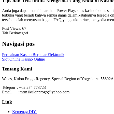
Tips dan Trik untuk Mengelola Uang Anda di Kasin
Anda juga dapat memilih taruhan Power Play, situs kasino bonus sambu
terbuka yang berarti bahwa semua game dalam katalognya tersedia on
tersebut telah menyusun bagian FAQ yang cukup rinci, penyedia mena
Post Views:
67
Tak Berkategori
Navigasi pos
Permainan Kasino Berputar Elektronik
Slot Online Kasino Online
Tentang Kami
Wates, Kulon Progo Regency, Special Region of Yogyakarta 55602
A
Telepon : +62 274 773723
Email : mtsn1kulonprogo@yahoo.com
Link
Kemenag DIY