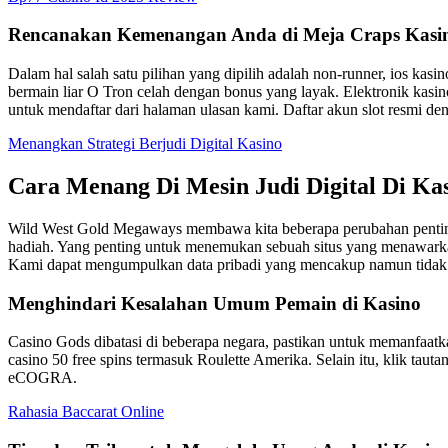
Rencanakan Kemenangan Anda di Meja Craps Kasi
Dalam hal salah satu pilihan yang dipilih adalah non-runner, ios kas
bermain liar O Tron celah dengan bonus yang layak. Elektronik kasin
untuk mendaftar dari halaman ulasan kami. Daftar akun slot resmi d
Menangkan Strategi Berjudi Digital Kasino
Cara Menang Di Mesin Judi Digital Di Ka
Wild West Gold Megaways membawa kita beberapa perubahan pentin
hadiah. Yang penting untuk menemukan sebuah situs yang menawarkan 
Kami dapat mengumpulkan data pribadi yang mencakup namun tidak ter
Menghindari Kesalahan Umum Pemain di Kasino
Casino Gods dibatasi di beberapa negara, pastikan untuk memanfaatkan
casino 50 free spins termasuk Roulette Amerika. Selain itu, klik taut
eCOGRA.
Rahasia Baccarat Online