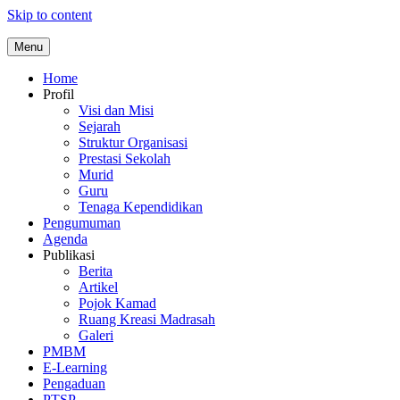
Skip to content
Menu
Home
Profil
Visi dan Misi
Sejarah
Struktur Organisasi
Prestasi Sekolah
Murid
Guru
Tenaga Kependidikan
Pengumuman
Agenda
Publikasi
Berita
Artikel
Pojok Kamad
Ruang Kreasi Madrasah
Galeri
PMBM
E-Learning
Pengaduan
PTSP