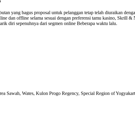
o
tan yang bagus proposal untuk pelanggan tetap telah diuraikan dengan 
line dan offline selama sesuai dengan preferensi tamu kasino, Skrill 
rik diri sepenuhnya dari segmen online Beberapa waktu lalu.
rea Sawah, Wates, Kulon Progo Regency, Special Region of Yogyakar