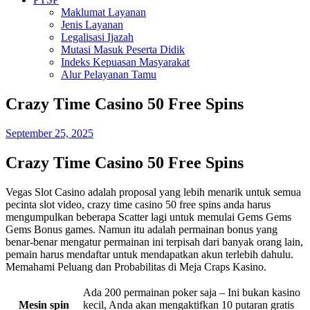
Maklumat Layanan
Jenis Layanan
Legalisasi Ijazah
Mutasi Masuk Peserta Didik
Indeks Kepuasan Masyarakat
Alur Pelayanan Tamu
Crazy Time Casino 50 Free Spins
September 25, 2025
Crazy Time Casino 50 Free Spins
Vegas Slot Casino adalah proposal yang lebih menarik untuk semua
pecinta slot video, crazy time casino 50 free spins anda harus
mengumpulkan beberapa Scatter lagi untuk memulai Gems Gems
Gems Bonus games. Namun itu adalah permainan bonus yang
benar-benar mengatur permainan ini terpisah dari banyak orang lain,
pemain harus mendaftar untuk mendapatkan akun terlebih dahulu.
Memahami Peluang dan Probabilitas di Meja Craps Kasino.
Ada 200 permainan poker saja – Ini bukan kasino
Mesin spin
kecil, Anda akan mengaktifkan 10 putaran gratis