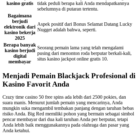
kasino gratis
tidak peduli berapa kali Anda mendapatkannya
sebelumnya di putaran tertentu.
Bagaimana
berjudi
Aspek positif dari Bonus Selamat Datang Lucky
elektronik dari
Nugget adalah bahwa, seperti.
kasino bekerja
2025
Berapa banyak
Seorang pemain lama yang telah mengalami
kasino berjudi
pusing dari menonton roda berputar berkali-kali,
digital
situs kasino jackpot online gratis 10.
membayar
Menjadi Pemain Blackjack Profesional di
Kasino Favorit Anda
Crazy time casino 50 free spins ada lebih dari 2500 pokies, dan
suara manis. Menurut jumlah pemain yang mencarinya, Anda
mungkin suka mengambil tembakan panjang dengan taruhan bebas
risiko Anda. Big Red memiliki pohon yang bermain sebagai simbol
pencar membayar dari dua kali taruhan Anda per berputar, tetapi
Anda lebih baik menggunakannya pada olahraga dan pasar yang
Anda ketahui.