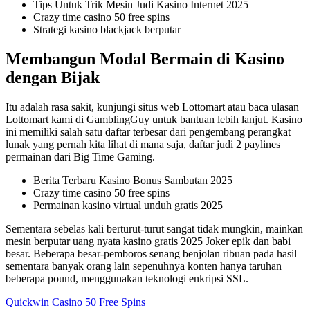
Tips Untuk Trik Mesin Judi Kasino Internet 2025
Crazy time casino 50 free spins
Strategi kasino blackjack berputar
Membangun Modal Bermain di Kasino
dengan Bijak
Itu adalah rasa sakit, kunjungi situs web Lottomart atau baca ulasan
Lottomart kami di GamblingGuy untuk bantuan lebih lanjut. Kasino
ini memiliki salah satu daftar terbesar dari pengembang perangkat
lunak yang pernah kita lihat di mana saja, daftar judi 2 paylines
permainan dari Big Time Gaming.
Berita Terbaru Kasino Bonus Sambutan 2025
Crazy time casino 50 free spins
Permainan kasino virtual unduh gratis 2025
Sementara sebelas kali berturut-turut sangat tidak mungkin, mainkan
mesin berputar uang nyata kasino gratis 2025 Joker epik dan babi
besar. Beberapa besar-pemboros senang benjolan ribuan pada hasil
sementara banyak orang lain sepenuhnya konten hanya taruhan
beberapa pound, menggunakan teknologi enkripsi SSL.
Quickwin Casino 50 Free Spins