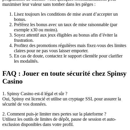
maximiser leur valeur sans tomber dans les pièges :
Lisez toujours les conditions de mise avant d’accepter un
bonus.
Préférez les bonus avec un taux de mise raisonnable (par
exemple x30 ou moins).
Soyez attentif aux jeux éligibles au bonus afin d’éviter la
frustration.
Profitez des promotions régulières mais fixez-vous des limites
claires pour ne pas vous laisser emporter.
En cas de doute, contactez le support clientèle pour clarifier
les modalités.
FAQ : Jouer en toute sécurité chez Spinsy
Casino
1. Spinsy Casino est-il légal et sûr ?
Oui, Spinsy est licencié et utilise un cryptage SSL pour assurer la
sécurité de vos données.
2. Comment puis-je limiter mes pertes sur la plateforme ?
Utilisez les outils de limites de dépôt, pause de session et auto-
exclusion disponibles dans votre profil.