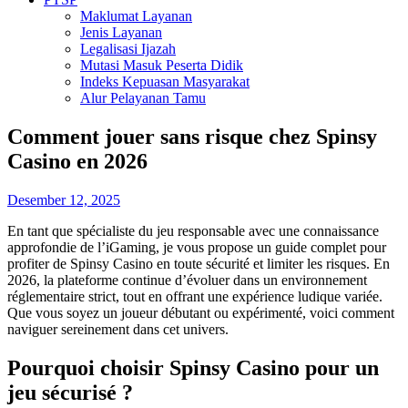
Maklumat Layanan
Jenis Layanan
Legalisasi Ijazah
Mutasi Masuk Peserta Didik
Indeks Kepuasan Masyarakat
Alur Pelayanan Tamu
Comment jouer sans risque chez Spinsy
Casino en 2026
Desember 12, 2025
En tant que spécialiste du jeu responsable avec une connaissance
approfondie de l’iGaming, je vous propose un guide complet pour
profiter de Spinsy Casino en toute sécurité et limiter les risques. En
2026, la plateforme continue d’évoluer dans un environnement
réglementaire strict, tout en offrant une expérience ludique variée.
Que vous soyez un joueur débutant ou expérimenté, voici comment
naviguer sereinement dans cet univers.
Pourquoi choisir Spinsy Casino pour un
jeu sécurisé ?