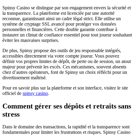
Spinsy Casino se distingue par son engagement envers la sécurité et
la transparence. La plateforme est licenciée par une autorité
reconnue, garantissant ainsi un cadre légal strict. Elle utilise un
système de cryptage SSL avancé pour protéger vos données
personnelles et financières. Cette double garantie contribue à
instaurer un climat de confiance essentiel pour tout joueur souhaitant
éviter les mauvaises surprises.
De plus, Spinsy propose des outils de jeu responsable intégrés,
accessibles directement via votre compte joueur. Vous pouvez
définir vos propres limites de dépôt, de perte ou de session, un atout
majeur pour prévenir les excès. Ces mécanismes, souvent absents
chez d’autres opérateurs, font de Spinsy un choix réfléchi pour un
divertissement maîtrisé.
Pour en savoir plus sur la plateforme et son interface, visitez le site
officiel de
spinsy casino
.
Comment gérer ses dépôts et retraits sans
stress
Dans le domaine des transactions, la rapidité et la transparence sont
fondamentales pour limiter les frustrations et risques. Spinsy Casino