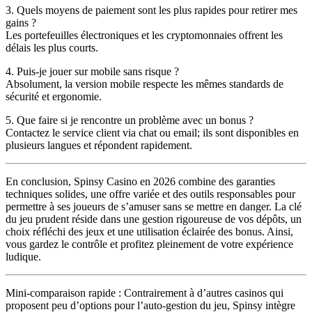
3. Quels moyens de paiement sont les plus rapides pour retirer mes
gains ?
Les portefeuilles électroniques et les cryptomonnaies offrent les
délais les plus courts.
4. Puis-je jouer sur mobile sans risque ?
Absolument, la version mobile respecte les mêmes standards de
sécurité et ergonomie.
5. Que faire si je rencontre un problème avec un bonus ?
Contactez le service client via chat ou email; ils sont disponibles en
plusieurs langues et répondent rapidement.
En conclusion, Spinsy Casino en 2026 combine des garanties
techniques solides, une offre variée et des outils responsables pour
permettre à ses joueurs de s’amuser sans se mettre en danger. La clé
du jeu prudent réside dans une gestion rigoureuse de vos dépôts, un
choix réfléchi des jeux et une utilisation éclairée des bonus. Ainsi,
vous gardez le contrôle et profitez pleinement de votre expérience
ludique.
Mini-comparaison rapide : Contrairement à d’autres casinos qui
proposent peu d’options pour l’auto-gestion du jeu, Spinsy intègre