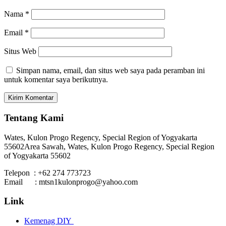
Nama
*
Email
*
Situs Web
Simpan nama, email, dan situs web saya pada peramban ini
untuk komentar saya berikutnya.
Tentang Kami
Wates, Kulon Progo Regency, Special Region of Yogyakarta
55602
Area Sawah, Wates, Kulon Progo Regency, Special Region
of Yogyakarta 55602
Telepon : +62 274 773723
Email : mtsn1kulonprogo@yahoo.com
Link
Kemenag DIY