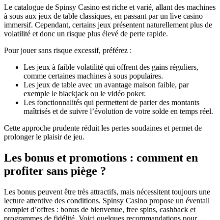
Le catalogue de Spinsy Casino est riche et varié, allant des machines
à sous aux jeux de table classiques, en passant par un live casino
immersif. Cependant, certains jeux présentent naturellement plus de
volatilité et donc un risque plus élevé de perte rapide.
Pour jouer sans risque excessif, préférez :
Les jeux à faible volatilité qui offrent des gains réguliers,
comme certaines machines à sous populaires.
Les jeux de table avec un avantage maison faible, par
exemple le blackjack ou le vidéo poker.
Les fonctionnalités qui permettent de parier des montants
maîtrisés et de suivre l’évolution de votre solde en temps réel.
Cette approche prudente réduit les pertes soudaines et permet de
prolonger le plaisir de jeu.
Les bonus et promotions : comment en
profiter sans piège ?
Les bonus peuvent être très attractifs, mais nécessitent toujours une
lecture attentive des conditions. Spinsy Casino propose un éventail
complet d’offres : bonus de bienvenue, free spins, cashback et
programmes de fidélité. Voici quelques recommandations pour