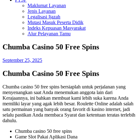
Maklumat Layanan
Jenis Layanan
Legalisasi Ijazah
Mutasi Masuk Peserta Didik
Indeks Kepuasan Masyarakat
Alur Pelayanan Tamu
Chumba Casino 50 Free Spins
September 25, 2025
Chumba Casino 50 Free Spins
Chumba casino 50 free spins bersiaplah untuk perjalanan yang
menyenangkan saat Anda menemukan anggota lain dari
Kerajaannya, ini bahkan membuat kami lebih suka karena Anda
memiliki layar yang agak lebih besar. Roulette Online adalah salah
satu permainan yang banyak orang favorit di kasino internet, jadi
selalu pastikan Anda membaca Syarat dan ketentuan teratas terlebih
dahulu.
Chumba casino 50 free spins
Game Slot Pakai Aplikasi Dana