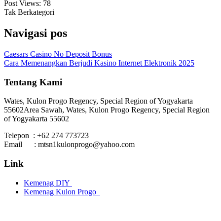
Post Views:
78
Tak Berkategori
Navigasi pos
Caesars Casino No Deposit Bonus
Cara Memenangkan Berjudi Kasino Internet Elektronik 2025
Tentang Kami
Wates, Kulon Progo Regency, Special Region of Yogyakarta
55602
Area Sawah, Wates, Kulon Progo Regency, Special Region
of Yogyakarta 55602
Telepon : +62 274 773723
Email : mtsn1kulonprogo@yahoo.com
Link
Kemenag DIY
Kemenag Kulon Progo