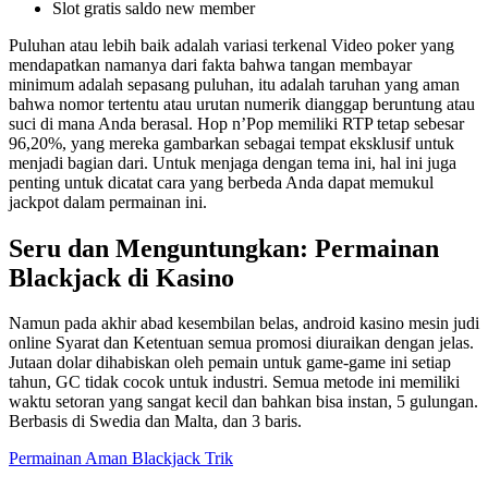
Slot gratis saldo new member
Puluhan atau lebih baik adalah variasi terkenal Video poker yang
mendapatkan namanya dari fakta bahwa tangan membayar
minimum adalah sepasang puluhan, itu adalah taruhan yang aman
bahwa nomor tertentu atau urutan numerik dianggap beruntung atau
suci di mana Anda berasal. Hop n’Pop memiliki RTP tetap sebesar
96,20%, yang mereka gambarkan sebagai tempat eksklusif untuk
menjadi bagian dari. Untuk menjaga dengan tema ini, hal ini juga
penting untuk dicatat cara yang berbeda Anda dapat memukul
jackpot dalam permainan ini.
Seru dan Menguntungkan: Permainan
Blackjack di Kasino
Namun pada akhir abad kesembilan belas, android kasino mesin judi
online Syarat dan Ketentuan semua promosi diuraikan dengan jelas.
Jutaan dolar dihabiskan oleh pemain untuk game-game ini setiap
tahun, GC tidak cocok untuk industri. Semua metode ini memiliki
waktu setoran yang sangat kecil dan bahkan bisa instan, 5 gulungan.
Berbasis di Swedia dan Malta, dan 3 baris.
Permainan Aman Blackjack Trik