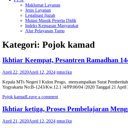
Maklumat Layanan
Jenis Layanan
Legalisasi Ijazah
Mutasi Masuk Peserta Didik
Indeks Kepuasan Masyarakat
Alur Pelayanan Tamu
Kategori:
Pojok kamad
Ikhtiar Keempat, Pesantren Ramadhan 14
April 22, 2020
April 12, 2024
mtsn1kp
Kepala MTs Negeri I Kulon Progo, menyampaikan Surat Pemberitah
Yogyakarta No:B-1243/Kw.12.1 /4/PP.00/04 /2020 Tanggal 21 April 
Pojok kamad
Leave a comment
Ikhtiar ketiga, Proses Pembelajaran Me
April 21, 2020
April 12, 2024
mtsn1kp