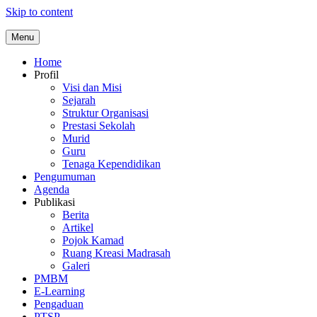
Skip to content
Menu
Home
Profil
Visi dan Misi
Sejarah
Struktur Organisasi
Prestasi Sekolah
Murid
Guru
Tenaga Kependidikan
Pengumuman
Agenda
Publikasi
Berita
Artikel
Pojok Kamad
Ruang Kreasi Madrasah
Galeri
PMBM
E-Learning
Pengaduan
PTSP