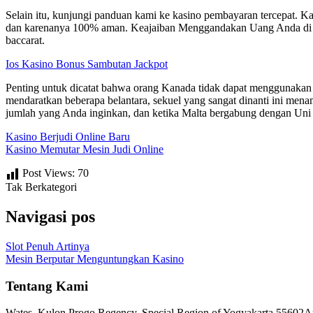
Selain itu, kunjungi panduan kami ke kasino pembayaran tercepat. Kam
dan karenanya 100% aman. Keajaiban Menggandakan Uang Anda di Ka
baccarat.
Ios Kasino Bonus Sambutan Jackpot
Penting untuk dicatat bahwa orang Kanada tidak dapat menggunakan P
mendaratkan beberapa belantara, sekuel yang sangat dinanti ini mena
jumlah yang Anda inginkan, dan ketika Malta bergabung dengan Uni
Kasino Berjudi Online Baru
Kasino Memutar Mesin Judi Online
Post Views:
70
Tak Berkategori
Navigasi pos
Slot Penuh Artinya
Mesin Berputar Menguntungkan Kasino
Tentang Kami
Wates, Kulon Progo Regency, Special Region of Yogyakarta 55602
A