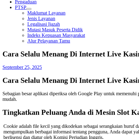
Pengaduan
PTSP
Maklumat Layanan
Jenis Layanan
Legalisasi Ijazah
Mutasi Masuk Peserta Didik
Indeks Kepuasan Masyarakat
Alur Pelayanan Tamu
Cara Selalu Menang Di Internet Live Kasi
September 25, 2025
Cara Selalu Menang Di Internet Live Kasi
Sebagian besar aplikasi diperiksa oleh Google Play untuk memenuhi 
mudah.
Tingkatkan Peluang Anda di Mesin Slot K
Cookie adalah file kecil yang dikodekan sebagai serangkaian huruf 
mengumpulkan berbagai informasi tentang pengguna, Anda dapat y
berlisensi dan diatur oleh Komisi Perjudian Inggris.