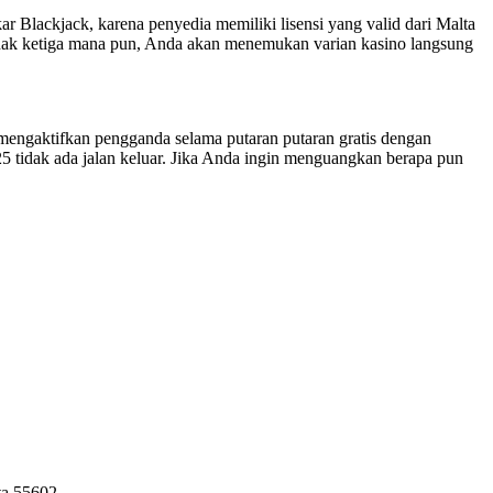
r Blackjack, karena penyedia memiliki lisensi yang valid dari Malta
ak ketiga mana pun, Anda akan menemukan varian kasino langsung
 mengaktifkan pengganda selama putaran putaran gratis dengan
25 tidak ada jalan keluar. Jika Anda ingin menguangkan berapa pun
ta 55602