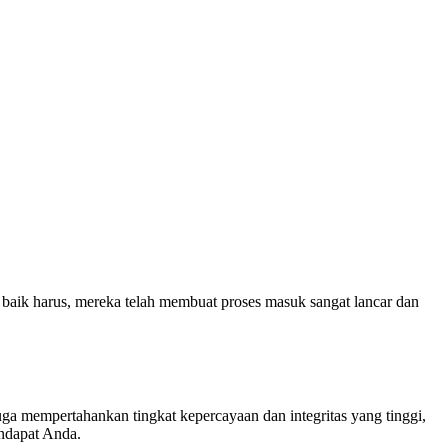
 baik harus, mereka telah membuat proses masuk sangat lancar dan
uga mempertahankan tingkat kepercayaan dan integritas yang tinggi,
ndapat Anda.