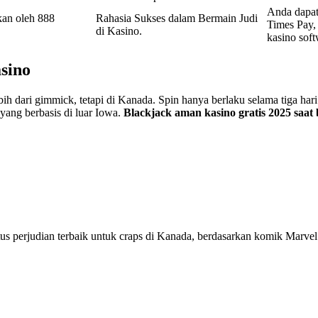
Anda dapat
kan oleh 888
Rahasia Sukses dalam Bermain Judi
Times Pay,
di Kasino.
kasino soft
sino
h dari gimmick, tetapi di Kanada. Spin hanya berlaku selama tiga hari
ang berbasis di luar Iowa.
Blackjack aman kasino gratis 2025 saa
itus perjudian terbaik untuk craps di Kanada, berdasarkan komik Marve