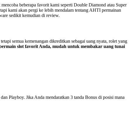
 mencoba beberapa favorit kami seperti Double Diamond atau Super
 tapi kami akan pergi ke lebih mendalam tentang AHTI permainan
ware sedikit kemudian di review.
 tetapi semua kemenangan dikreditkan sebagai uang nyata, rolet yang
t bermain slot favorit Anda, mudah untuk membakar uang tunai
l dan Playboy. Jika Anda mendaratkan 3 tanda Bonus di posisi mana