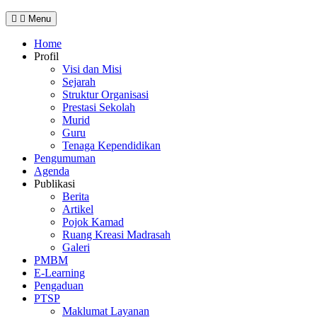
Menu
Home
Profil
Visi dan Misi
Sejarah
Struktur Organisasi
Prestasi Sekolah
Murid
Guru
Tenaga Kependidikan
Pengumuman
Agenda
Publikasi
Berita
Artikel
Pojok Kamad
Ruang Kreasi Madrasah
Galeri
PMBM
E-Learning
Pengaduan
PTSP
Maklumat Layanan