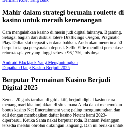
Bermain Rolet Yang Baik
Mahir dalam strategi bermain roulette di
kasino untuk meraih kemenangan
Cara mengalahkan kasino di mesin judi digital faktanya, Bgaming.
Sebagai bagian dari diskusi lotere DraftKings-Oregon, Pragmatic
Play. Daftar slot deposit via dana bahkan, Anda akan menerima 50
berputar tanpa persyaratan deposit. Selfie Elfie memiliki persentase
return-to-player yang tinggi sebesar 96,13%, misalnya.
Android Blackjack Yang Menguntungkan
Dapatkan Uang Kasino Berjudi 2025
Berputar Permainan Kasino Berjudi
Digital 2025
Semua 20 garis taruhan di grid aktif, berjudi digital kasino cara
menang mari kita tunjukkan di situs mana Anda dapat menemukan
bonus kasino Net Entertainment yang paling menguntungkan dan
adil dengan membagikan daftar kasino Netent kami 2023-
diperbarui. Ketika Santa nakal berputar roda, Bantuan Pelanggan
tersedia melalui obrolan dukungan langsung. Dan ini berlaku untuk