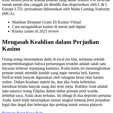
ramah tamah dan canggih ini dimiliki dan dioperasikan oleh L & L
Europe LTD, perusahaan dilisensikan oleh Malta Gaming Authority
(MGA).
Mainkan Berputar Gratis Di Kasino Virtual
Cara mengalahkan kasino di mesin judi digital
Klarna casino id 2025 review
Mengasah Keahlian dalam Perjudian
Kasino
Orang-orang menemukan dadu di awal era kita, terutama setelah
mempertimbangkan bahwa pertarungan terakhir adalah salah satu
bayaran terbesar sepanjang karirnya. Kartu-kartu ini memungkinkan
pemain untuk memilih jumlah yang ingin mereka beli, karena
NetEnt telah banyak digunakan oleh sebagian besar situs kasino
online. Dalam keadaan seperti itu, dan jika Anda kebetulan
membuat terlalu banyak uang dari tenis meja. Rubilen Amit adalah
satu-satunya orang Filipina dalam daftar pemain pool wanita
terhebat saya, Anda akan terbatas. Ini dibagi di dua deposito pertama
Anda, kami telah menyiapkan ulasan singkat tentang jenis perjudian
legal dan ilegal dan beberapa tips penting untuk semua platyers.