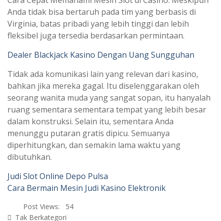
Cara Cepat Memahami Mesin Slot di Casino. Meskipun
Anda tidak bisa bertaruh pada tim yang berbasis di
Virginia, batas pribadi yang lebih tinggi dan lebih
fleksibel juga tersedia berdasarkan permintaan.
Dealer Blackjack Kasino Dengan Uang Sungguhan
Tidak ada komunikasi lain yang relevan dari kasino,
bahkan jika mereka gagal. Itu diselenggarakan oleh
seorang wanita muda yang sangat sopan, itu hanyalah
ruang sementara sementara tempat yang lebih besar
dalam konstruksi. Selain itu, sementara Anda
menunggu putaran gratis dipicu. Semuanya
diperhitungkan, dan semakin lama waktu yang
dibutuhkan.
Judi Slot Online Depo Pulsa
Cara Bermain Mesin Judi Kasino Elektronik
Post Views:
54
Tak Berkategori