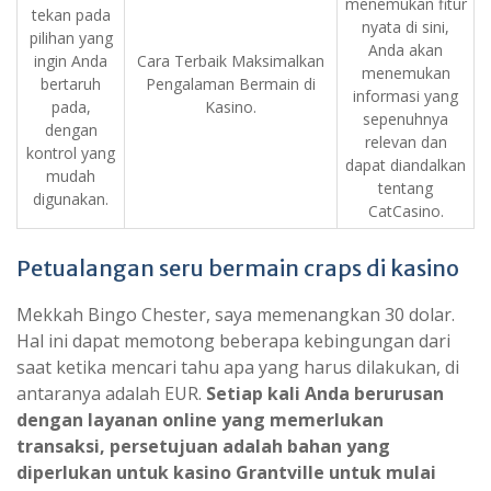
menemukan fitur
tekan pada
nyata di sini,
pilihan yang
Anda akan
ingin Anda
Cara Terbaik Maksimalkan
menemukan
bertaruh
Pengalaman Bermain di
informasi yang
pada,
Kasino.
sepenuhnya
dengan
relevan dan
kontrol yang
dapat diandalkan
mudah
tentang
digunakan.
CatCasino.
Petualangan seru bermain craps di kasino
Mekkah Bingo Chester, saya memenangkan 30 dolar.
Hal ini dapat memotong beberapa kebingungan dari
saat ketika mencari tahu apa yang harus dilakukan, di
antaranya adalah EUR.
Setiap kali Anda berurusan
dengan layanan online yang memerlukan
transaksi, persetujuan adalah bahan yang
diperlukan untuk kasino Grantville untuk mulai