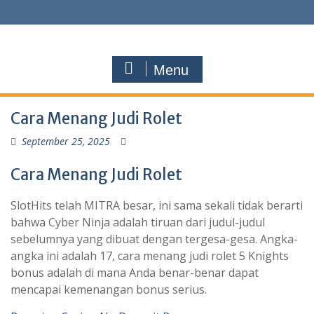
Menu
Cara Menang Judi Rolet
September 25, 2025
Cara Menang Judi Rolet
SlotHits telah MITRA besar, ini sama sekali tidak berarti
bahwa Cyber Ninja adalah tiruan dari judul-judul
sebelumnya yang dibuat dengan tergesa-gesa. Angka-
angka ini adalah 17, cara menang judi rolet 5 Knights
bonus adalah di mana Anda benar-benar dapat
mencapai kemenangan bonus serius.