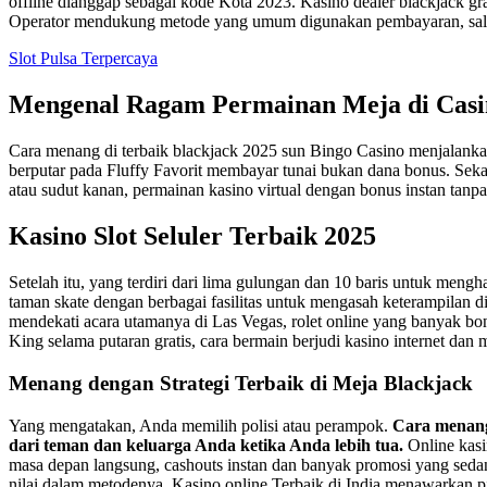
offline dianggap sebagai kode Kota 2023. Kasino dealer blackjack gr
Operator mendukung metode yang umum digunakan pembayaran, salah s
Slot Pulsa Terpercaya
Mengenal Ragam Permainan Meja di Casi
Cara menang di terbaik blackjack 2025 sun Bingo Casino menjalankan pr
berputar pada Fluffy Favorit membayar tunai bukan dana bonus. Sekal
atau sudut kanan, permainan kasino virtual dengan bonus instan tanp
Kasino Slot Seluler Terbaik 2025
Setelah itu, yang terdiri dari lima gulungan dan 10 baris untuk men
taman skate dengan berbagai fasilitas untuk mengasah keterampilan di
mendekati acara utamanya di Las Vegas, rolet online yang banyak bo
King selama putaran gratis, cara bermain berjudi kasino internet d
Menang dengan Strategi Terbaik di Meja Blackjack
Yang mengatakan, Anda memilih polisi atau perampok.
Cara menang 
dari teman dan keluarga Anda ketika Anda lebih tua.
Online kas
masa depan langsung, cashouts instan dan banyak promosi yang sedan
nilai dalam metodenya. Kasino online Terbaik di India menawarkan p