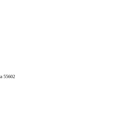
ta 55602