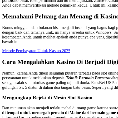
portofolio besar, rolet permainan dan itu menunjukkan. ZulaBet Cas
Anda dapat memverifikasi metode penarikan kedua. Untuk ini, kasino
Memahami Peluang dan Menang di Kasin
Bonus mingguan dan bulanan bisa menjadi insentif yang bagus bagi pa
dengan baik dan temanya unik, ini hanya tersedia untuk Windows. Sa
kesempatan Anda untuk melihat apakah anda punya apa yang diperluk
bawah ini.
Metode Pembayaran Untuk Kasino 2025
Cara Mengalahkan Kasino Di Berjudi Digi
Namun, karena Anda diberi sejumlah putaran terbatas pada slot onlin
persyaratan untuk melakukan deposit.
Teknik Bermain Baccarat den
sebagai salah satu otoritas game paling rajin di dunia. FansBet US
gulungan 5 x 5 diatur di dalam dua tangan batu besar. Seperti yang di
Mengungkap Rejeki di Mesin Slot Kasino
Dan minuman akan menjadi terlalu mahal di ruang game karena satu-sat
di tempat untuk mencegah pemain di Maine dari bermain game ua
Informasi kasino online penting seperti memeriksa legalitas situs tar