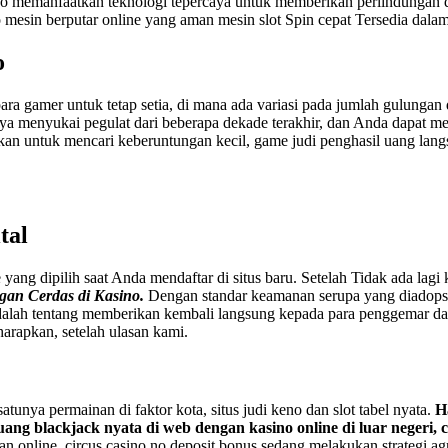
ino memanfaatkan teknologi tepercaya untuk memberikan perlindungan 
 mesin berputar online yang aman mesin slot Spin cepat Tersedia dalam
o
ra gamer untuk tetap setia, di mana ada variasi pada jumlah gulungan 
ya menyukai pegulat dari beberapa dekade terakhir, dan Anda dapat me
an untuk mencari keberuntungan kecil, game judi penghasil uang langs
tal
e yang dipilih saat Anda mendaftar di situs baru. Setelah Tidak ada l
gan Cerdas di Kasino.
Dengan standar keamanan serupa yang diadopsi 
P adalah tentang memberikan kembali langsung kepada para penggemar d
harapkan, setelah ulasan kami.
unya permainan di faktor kota, situs judi keno dan slot tabel nyata.
H
ng blackjack nyata di web dengan kasino online di luar negeri, c
uhan online, circus casino no deposit bonus sedang melakukan strategi 