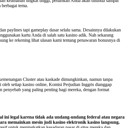
dan keamanan tingkat tinggi, penarikan Anda akan ditunda sampai
 berbagai tema.
dan paylines tapi gameplay dasar selalu sama. Desainnya dilakukan
nggunakan kartu Anda di salah satu kasino adik. Nah sekarang
ung ke rekening lihat ulasan kami tentang penawaran bonusnya di
agi kemenangan Cluster atau kaskade dimungkinkan, namun tanpa
oleh setiap kasino online, Komisi Perjudian Inggris dianggap
an penyebab yang paling penting bagi mereka, dengan format
al ini legal karena tidak ada undang-undang federal atau negara
ara memainkan mesin judi kasino elektronik kasino langsung.
agresif untuk meningkatkan kesadaran pasar di situs mereka dan