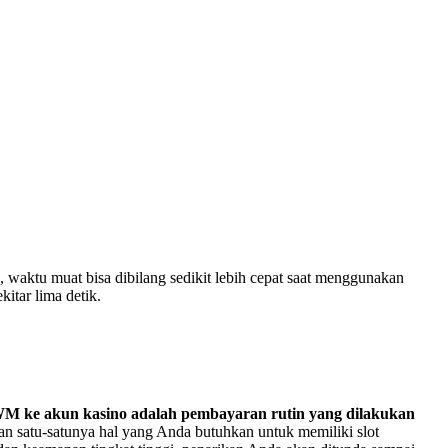
 waktu muat bisa dibilang sedikit lebih cepat saat menggunakan
kitar lima detik.
WM ke akun kasino adalah pembayaran rutin yang dilakukan
kan satu-satunya hal yang Anda butuhkan untuk memiliki slot