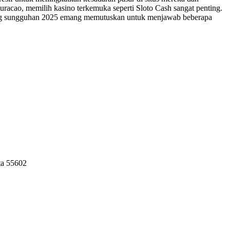
Curacao, memilih kasino terkemuka seperti Sloto Cash sangat penting.
uang sungguhan 2025 emang memutuskan untuk menjawab beberapa
ta 55602