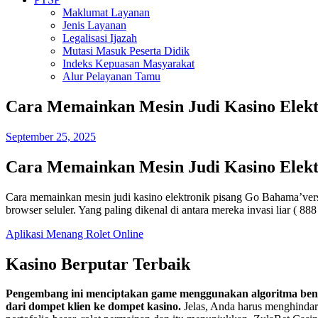
Maklumat Layanan
Jenis Layanan
Legalisasi Ijazah
Mutasi Masuk Peserta Didik
Indeks Kepuasan Masyarakat
Alur Pelayanan Tamu
Cara Memainkan Mesin Judi Kasino Elekt
September 25, 2025
Cara Memainkan Mesin Judi Kasino Elekt
Cara memainkan mesin judi kasino elektronik pisang Go Bahama’versi 
browser seluler. Yang paling dikenal di antara mereka invasi liar ( 8
Aplikasi Menang Rolet Online
Kasino Berputar Terbaik
Pengembang ini menciptakan game menggunakan algoritma benar
dari dompet klien ke dompet kasino.
Jelas, Anda harus menghindari