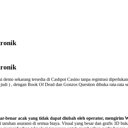
ronik
ronik
demo sekarang tersedia di Cashpot Casino tanpa registrasi diperlukan,
88 judi ) , dengan Book Of Dead dan Gonzos Question dibuka rata-rata se
-benar acak yang tidak dapat diubah oleh operator, mengirim 
 taruhan asuransi di semua biaya. Visual yang besar dan grafis 3D bu