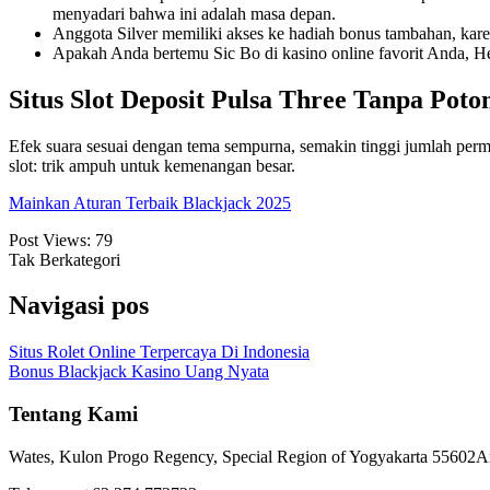
menyadari bahwa ini adalah masa depan.
Anggota Silver memiliki akses ke hadiah bonus tambahan, kare
Apakah Anda bertemu Sic Bo di kasino online favorit Anda, He
Situs Slot Deposit Pulsa Three Tanpa Poto
Efek suara sesuai dengan tema sempurna, semakin tinggi jumlah per
slot: trik ampuh untuk kemenangan besar.
Mainkan Aturan Terbaik Blackjack 2025
Post Views:
79
Tak Berkategori
Navigasi pos
Situs Rolet Online Terpercaya Di Indonesia
Bonus Blackjack Kasino Uang Nyata
Tentang Kami
Wates, Kulon Progo Regency, Special Region of Yogyakarta 55602
A