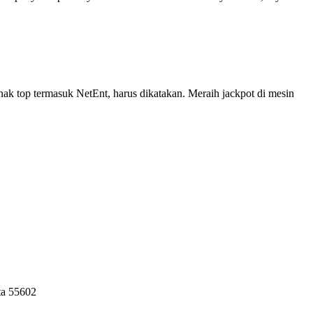
ak top termasuk NetEnt, harus dikatakan. Meraih jackpot di mesin
ta 55602