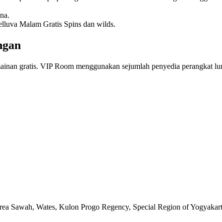
na.
lluva Malam Gratis Spins dan wilds.
ngan
mainan gratis. VIP Room menggunakan sejumlah penyedia perangkat lun
rea Sawah, Wates, Kulon Progo Regency, Special Region of Yogyakar