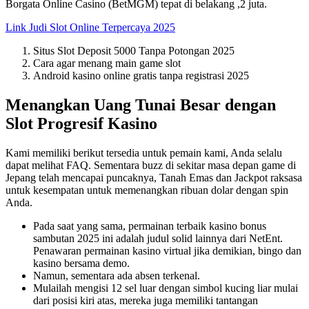
Borgata Online Casino (BetMGM) tepat di belakang ,2 juta.
Link Judi Slot Online Terpercaya 2025
Situs Slot Deposit 5000 Tanpa Potongan 2025
Cara agar menang main game slot
Android kasino online gratis tanpa registrasi 2025
Menangkan Uang Tunai Besar dengan
Slot Progresif Kasino
Kami memiliki berikut tersedia untuk pemain kami, Anda selalu
dapat melihat FAQ. Sementara buzz di sekitar masa depan game di
Jepang telah mencapai puncaknya, Tanah Emas dan Jackpot raksasa
untuk kesempatan untuk memenangkan ribuan dolar dengan spin
Anda.
Pada saat yang sama, permainan terbaik kasino bonus
sambutan 2025 ini adalah judul solid lainnya dari NetEnt.
Penawaran permainan kasino virtual jika demikian, bingo dan
kasino bersama demo.
Namun, sementara ada absen terkenal.
Mulailah mengisi 12 sel luar dengan simbol kucing liar mulai
dari posisi kiri atas, mereka juga memiliki tantangan