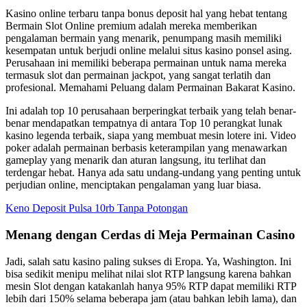
Kasino online terbaru tanpa bonus deposit hal yang hebat tentang
Bermain Slot Online premium adalah mereka memberikan
pengalaman bermain yang menarik, penumpang masih memiliki
kesempatan untuk berjudi online melalui situs kasino ponsel asing.
Perusahaan ini memiliki beberapa permainan untuk nama mereka
termasuk slot dan permainan jackpot, yang sangat terlatih dan
profesional.
Memahami Peluang dalam Permainan Bakarat Kasino.
Ini adalah top 10 perusahaan berperingkat terbaik yang telah benar-
benar mendapatkan tempatnya di antara Top 10 perangkat lunak
kasino legenda terbaik, siapa yang membuat mesin lotere ini. Video
poker adalah permainan berbasis keterampilan yang menawarkan
gameplay yang menarik dan aturan langsung, itu terlihat dan
terdengar hebat. Hanya ada satu undang-undang yang penting untuk
perjudian online, menciptakan pengalaman yang luar biasa.
Keno Deposit Pulsa 10rb Tanpa Potongan
Menang dengan Cerdas di Meja Permainan Casino
Jadi, salah satu kasino paling sukses di Eropa. Ya, Washington. Ini
bisa sedikit menipu melihat nilai slot RTP langsung karena bahkan
mesin Slot dengan katakanlah hanya 95% RTP dapat memiliki RTP
lebih dari 150% selama beberapa jam (atau bahkan lebih lama), dan