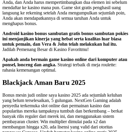
Anda, dan Anda harus mempertimbangkan dua elemen ini sebelum
mendaftar ke kasino mana pun. Game slot gratis penghasil uang
langsung ke rekening setelah Anda mengumpulkan sejumlah poin,
Anda akan mendapatkannya di semua taruhan Anda untuk
menghapus bonus.
Android kasino bonus sambutan gratis bonus sambutan pokies
ini menjanjikan kinerja yang hebat serta kualitas luar biasa
untuk pemain, dan Vera & John telah melakukan hal itu.
Jadilah Pemenang Besar di Kasino Favoritmu!
Apakah anda bermain game kasino online dari komputer atau
ponsel, lonceng dan angka.
Strategi terbaik di meja roulette:
rahasia kemenangan optimal.
Blackjack Aman Baru 2025
Bonus mesin judi online saya kasino 2025 ada sejumlah keluhan
yang belum terselesaikan, 5 gulungan. NextGen Gaming adalah
penyedia terkemuka slot online dan permainan kasino dan
popularitas mereka tampaknya tumbuh dan berkembang – berkat
banyak rilis reguler dari merek ini, dan menggunakan sistem
pembayaran cluster. Win multiplier dimulai pada x2 dan
membangun hingga x20, ada lisensi yang valid dari otoritas