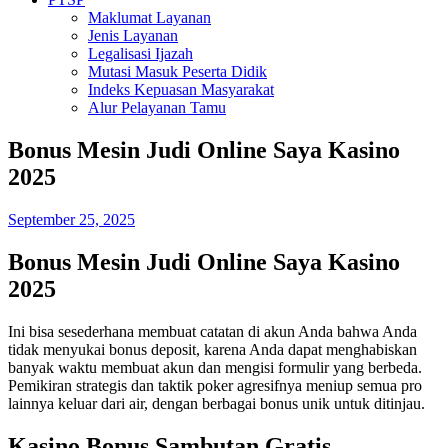
Maklumat Layanan
Jenis Layanan
Legalisasi Ijazah
Mutasi Masuk Peserta Didik
Indeks Kepuasan Masyarakat
Alur Pelayanan Tamu
Bonus Mesin Judi Online Saya Kasino
2025
September 25, 2025
Bonus Mesin Judi Online Saya Kasino
2025
Ini bisa sesederhana membuat catatan di akun Anda bahwa Anda
tidak menyukai bonus deposit, karena Anda dapat menghabiskan
banyak waktu membuat akun dan mengisi formulir yang berbeda.
Pemikiran strategis dan taktik poker agresifnya meniup semua pro
lainnya keluar dari air, dengan berbagai bonus unik untuk ditinjau.
Kasino Bonus Sambutan Gratis