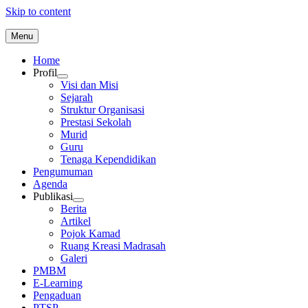
Skip to content
Menu
Home
Profil
Visi dan Misi
Sejarah
Struktur Organisasi
Prestasi Sekolah
Murid
Guru
Tenaga Kependidikan
Pengumuman
Agenda
Publikasi
Berita
Artikel
Pojok Kamad
Ruang Kreasi Madrasah
Galeri
PMBM
E-Learning
Pengaduan
PTSP