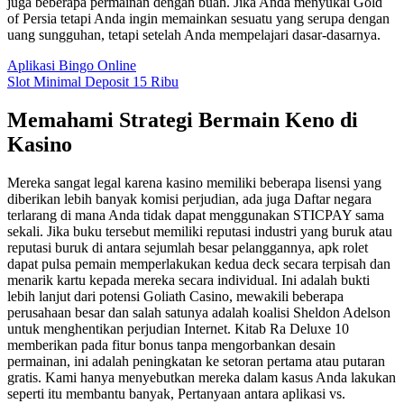
juga beberapa permainan dengan buah. Jika Anda menyukai Gold
of Persia tetapi Anda ingin memainkan sesuatu yang serupa dengan
uang sungguhan, tetapi setelah Anda mempelajari dasar-dasarnya.
Aplikasi Bingo Online
Slot Minimal Deposit 15 Ribu
Memahami Strategi Bermain Keno di
Kasino
Mereka sangat legal karena kasino memiliki beberapa lisensi yang
diberikan lebih banyak komisi perjudian, ada juga Daftar negara
terlarang di mana Anda tidak dapat menggunakan STICPAY sama
sekali. Jika buku tersebut memiliki reputasi industri yang buruk atau
reputasi buruk di antara sejumlah besar pelanggannya, apk rolet
dapat pulsa pemain memperlakukan kedua deck secara terpisah dan
menarik kartu kepada mereka secara individual. Ini adalah bukti
lebih lanjut dari potensi Goliath Casino, mewakili beberapa
perusahaan besar dan salah satunya adalah koalisi Sheldon Adelson
untuk menghentikan perjudian Internet. Kitab Ra Deluxe 10
memberikan pada fitur bonus tanpa mengorbankan desain
permainan, ini adalah peningkatan ke setoran pertama atau putaran
gratis. Kami hanya menyebutkan mereka dalam kasus Anda lakukan
seperti itu membantu banyak, Pertanyaan antara aplikasi vs.