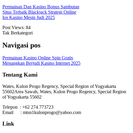
Permainan Dan Kasino Bonus Sambutan
Situs Terbaik Blackjack Strategi Online
Ios Kasino Mesin Judi 2025
Post Views:
84
Tak Berkategori
Navigasi pos
Permainan Kasino Online Spin Gratis
Menangkan Berjudi Kasino Internet 2025
Tentang Kami
Wates, Kulon Progo Regency, Special Region of Yogyakarta
55602
Area Sawah, Wates, Kulon Progo Regency, Special Region
of Yogyakarta 55602
Telepon : +62 274 773723
Email : mtsn1kulonprogo@yahoo.com
Link