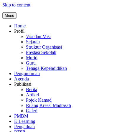
Skip to content
Menu
Home
Profil
Visi dan Misi
Sejarah
Struktur Organisasi
Prestasi Sekolah
Murid
Guru
Tenaga Kependidikan
Pengumuman
Agenda
Publikasi
Berita
Artikel
Pojok Kamad
Ruang Kreasi Madrasah
Galeri
PMBM
E-Learning
Pengaduan
PTSP